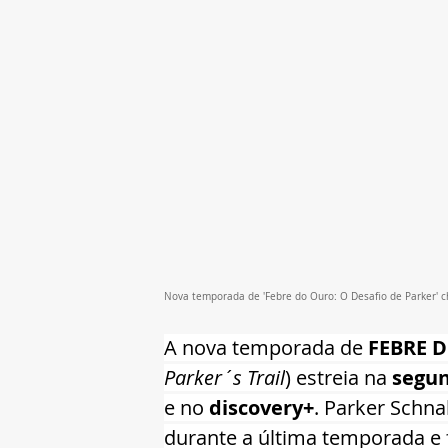
Nova temporada de 'Febre do Ouro: O Desafio de Parker' ch
A nova temporada de 
FEBRE D
Parker´s Trail
) estreia na 
segun
e no
 discovery+
. Parker Schna
durante a última temporada e 