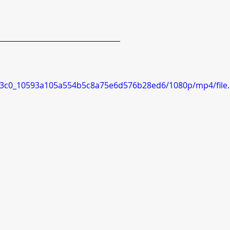
2813c0_10593a105a554b5c8a75e6d576b28ed6/1080p/mp4/file.