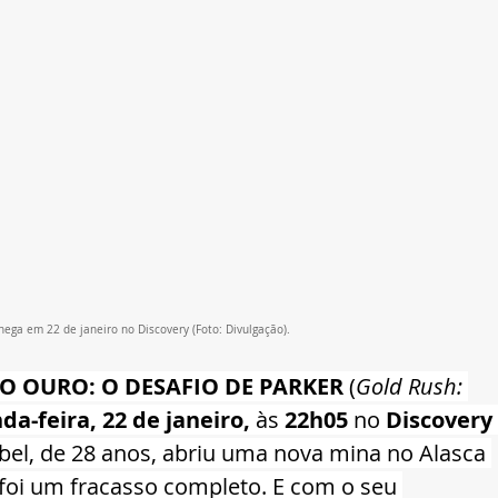
ega em 22 de janeiro no Discovery (Foto: Divulgação).
O OURO: O DESAFIO DE PARKER 
(
Gold Rush: 
da-feira, 22 de janeiro, 
às 
22h05
 no 
Discovery 
bel, de 28 anos, abriu uma nova mina no Alasca 
foi um fracasso completo. E com o seu 