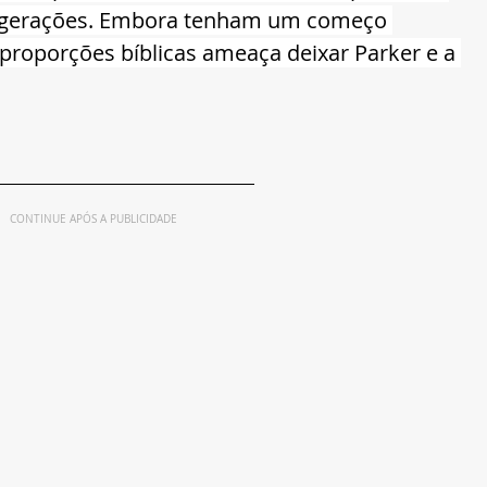
as gerações. Embora tenham um começo 
roporções bíblicas ameaça deixar Parker e a 
CONTINUE APÓS A PUBLICIDADE