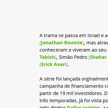
A trama se passa em Israel e a
(
Jonathan Roumie
)
, mas atra
conheceram e viveram ao seu r
Tabish
)
, Simão Pedro 
(
Shahar 
(
Erick Avari
)
.
A série foi lançada orginalme
campanha de financiamento co
partir de 19 mil investidores
três temporadas, já foi vista 
pelo diretor 
Dallas Jenkins
,
 a