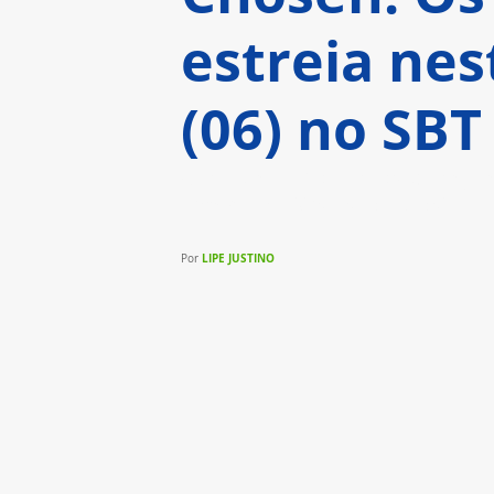
estreia nes
(06) no SBT
Canal de Silvio Santos planeja 
americana 'Os Escolhidos'
LIPE JUSTINO
Por 