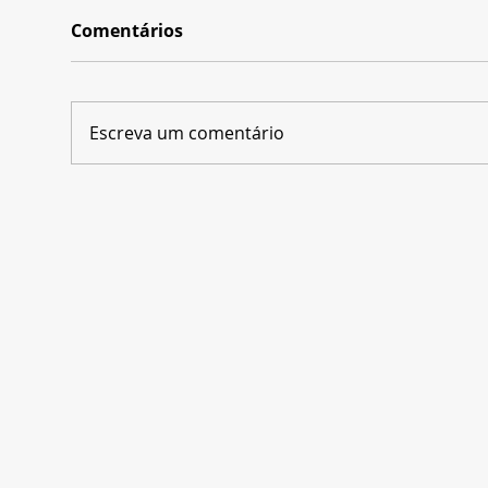
Comentários
Escreva um comentário
Disney+ e SBT apostam
Dep
em novo time de técnicos
a m
para renovar o "The Voice
se 
Brasil"
últ
Fei
Wav