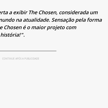
ta a exibir 
The Chosen
, considerada um 
mundo na atualidade. Sensação pela forma 
e Chosen
 é o maior projeto com 
história! 
“.
CONTINUE APÓS A PUBLICIDADE