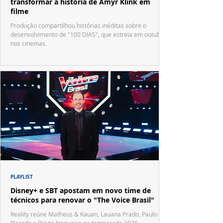
transformar a história de Amyr Klink em
filme
Produção compartilhou histórias inéditas sobre o
desenvolvimento de "100 DIAS", que estreia em outubro
nos cinemas.
PLAYLIST
Disney+ e SBT apostam em novo time de
técnicos para renovar o "The Voice Brasil"
Reality reúne Matheus & Kauan, Lauana Prado, Paulo