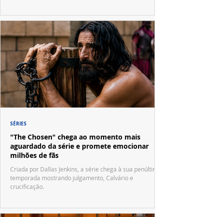
SÉRIES
"The Chosen" chega ao momento mais
aguardado da série e promete emocionar
milhões de fãs
Criada por Dallas Jenkins, a série chega à sua penúltima
temporada mostrando julgamento, Calvário e
crucificação.