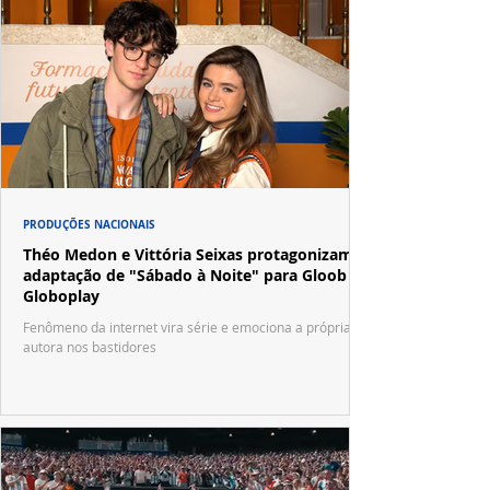
PRODUÇÕES NACIONAIS
Théo Medon e Vittória Seixas protagonizam
adaptação de "Sábado à Noite" para Gloob e
Globoplay
Fenômeno da internet vira série e emociona a própria
autora nos bastidores