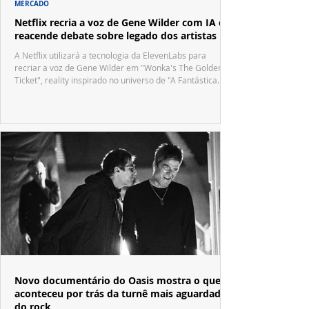
MERCADO
Netflix recria a voz de Gene Wilder com IA e
reacende debate sobre legado dos artistas
A Netflix utilizará a tecnologia da ElevenLabs para
recriar a voz de Gene Wilder em "Wonka's The Golden
Ticket", reality inspirado no universo de "A Fantástica
Fábrica de Chocolate".
Novo documentário do Oasis mostra o que
aconteceu por trás da turnê mais aguardada
do rock