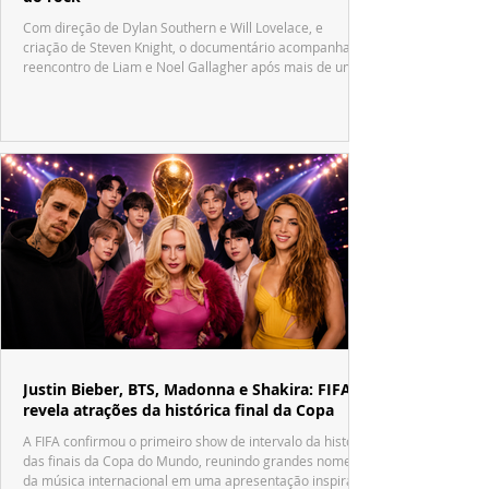
Com direção de Dylan Southern e Will Lovelace, e
criação de Steven Knight, o documentário acompanha o
reencontro de Liam e Noel Gallagher após mais de uma
década.
Justin Bieber, BTS, Madonna e Shakira: FIFA
revela atrações da histórica final da Copa
A FIFA confirmou o primeiro show de intervalo da história
das finais da Copa do Mundo, reunindo grandes nomes
da música internacional em uma apresentação inspirada