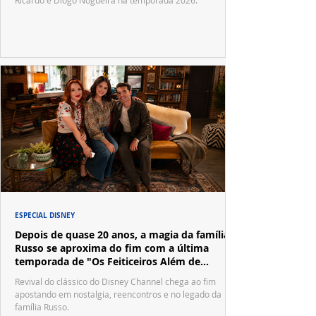
Ricardo e Diogo Nogueira na temporada 2026.
ESPECIAL DISNEY
Depois de quase 20 anos, a magia da família
Russo se aproxima do fim com a última
temporada de "Os Feiticeiros Além de
Waverly Place"
Revival do clássico do Disney Channel chega ao fim
apostando em nostalgia, reencontros e no legado da
família Russo.