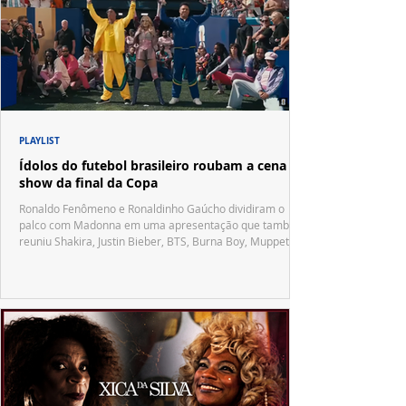
PLAYLIST
Ídolos do futebol brasileiro roubam a cena no
show da final da Copa
Ronaldo Fenômeno e Ronaldinho Gaúcho dividiram o
palco com Madonna em uma apresentação que também
reuniu Shakira, Justin Bieber, BTS, Burna Boy, Muppets,
Vila Sésamo e uma emocionante homenagem a Pelé.