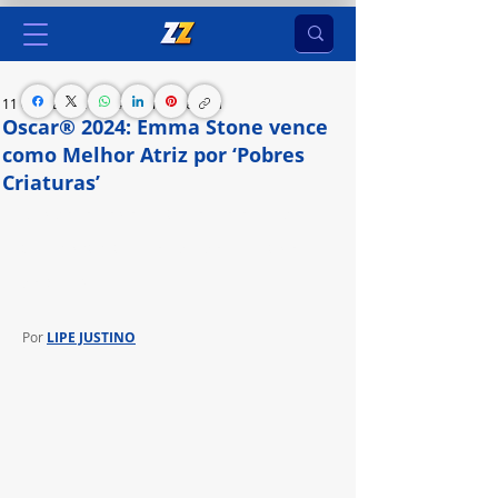
11 de mar. de 2024
2 min de leitura
Oscar® 2024: Emma Stone vence
como Melhor Atriz por ‘Pobres
Criaturas’
Dirigido por Yorgos Lanthimos, novo filme da 
Searchlight Pictures foi indicado a 11 categorias 
do Oscar®
Por 
LIPE JUSTINO