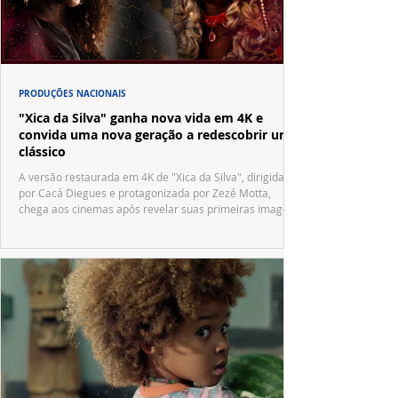
PRODUÇÕES NACIONAIS
"Xica da Silva" ganha nova vida em 4K e
convida uma nova geração a redescobrir um
clássico
A versão restaurada em 4K de "Xica da Silva", dirigida
por Cacá Diegues e protagonizada por Zezé Motta,
chega aos cinemas após revelar suas primeiras imagens
no trailer oficial.