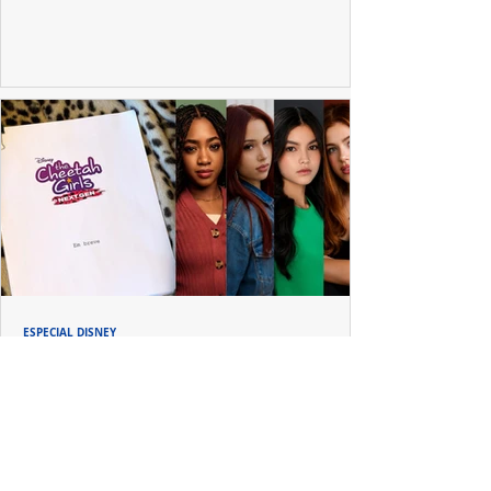
no tradicional Halftime Show do Super Bowl.
ESPECIAL DISNEY
Depois de mais de 15 anos, "The Cheetah
Girls" ganha uma nova geração no Disney+
Raven-Symoné e Adrienne Bailon retornam aos seus
papéis em "The Cheetah Girls: Next Gen", que terá
filmagens realizadas na África do Sul.