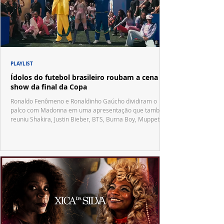
PLAYLIST
Ídolos do futebol brasileiro roubam a cena no
show da final da Copa
Ronaldo Fenômeno e Ronaldinho Gaúcho dividiram o
palco com Madonna em uma apresentação que também
reuniu Shakira, Justin Bieber, BTS, Burna Boy, Muppets,
Vila Sésamo e uma emocionante homenagem a Pelé.