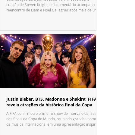
criação de Steven Knight, o documentário acompanha o
reencontro de Liam e Noel Gallagher após mais de uma
década.
Justin Bieber, BTS, Madonna e Shakira: FIFA
revela atrações da histórica final da Copa
A FIFA confirmou o primeiro show de intervalo da história
das finais da Copa do Mundo, reunindo grandes nomes
da música internacional em uma apresentação inspirada
no tradicional Halftime Show do Super Bowl.