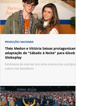
PRODUÇÕES NACIONAIS
Théo Medon e Vittória Seixas protagonizam
adaptação de "Sábado à Noite" para Gloob e
Globoplay
Fenômeno da internet vira série e emociona a própria
autora nos bastidores