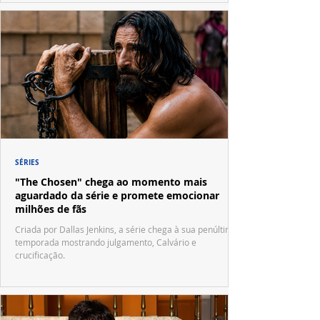
SÉRIES
"The Chosen" chega ao momento mais
aguardado da série e promete emocionar
milhões de fãs
Criada por Dallas Jenkins, a série chega à sua penúltima
temporada mostrando julgamento, Calvário e
crucificação.