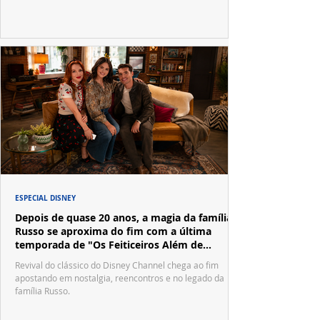
ESPECIAL DISNEY
Depois de quase 20 anos, a magia da família
Russo se aproxima do fim com a última
temporada de "Os Feiticeiros Além de
Waverly Place"
Revival do clássico do Disney Channel chega ao fim
apostando em nostalgia, reencontros e no legado da
família Russo.