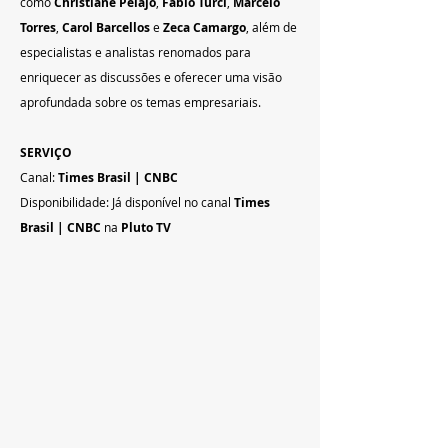
como 
Christiane Pelajo
, 
Fábio Turci
, 
Marcelo 
Torres
, 
Carol Barcellos
 e 
Zeca Camargo
, além de 
especialistas e analistas renomados para 
enriquecer as discussões e oferecer uma visão 
aprofundada sobre os temas empresariais.
SERVIÇO
Canal: 
Times Brasil | CNBC
Disponibilidade: Já disponível no canal 
Times 
Brasil | CNBC
 na 
Pluto TV