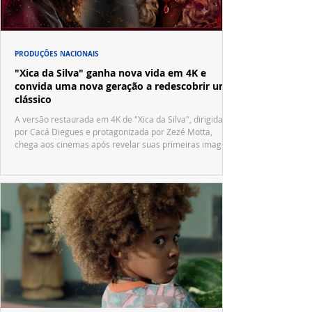
PRODUÇÕES NACIONAIS
"Xica da Silva" ganha nova vida em 4K e
convida uma nova geração a redescobrir um
clássico
A versão restaurada em 4K de "Xica da Silva", dirigida
por Cacá Diegues e protagonizada por Zezé Motta,
chega aos cinemas após revelar suas primeiras imagens
no trailer oficial.