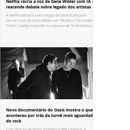
Netflix recria a voz de Gene Wilder com IA e
reacende debate sobre legado dos artistas
A Netflix utilizará a tecnologia da ElevenLabs para
recriar a voz de Gene Wilder em "Wonka's The Golden
Ticket", reality inspirado no universo de "A Fantástica
Fábrica de Chocolate".
Novo documentário do Oasis mostra o que
aconteceu por trás da turnê mais aguardada
do rock
Com direção de Dylan Southern e Will Lovelace, e