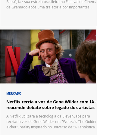
Passô, faz sua estreia brasileira no Festival de Cinema
de Gramado após uma trajetória por importantes
festivais internacionais.
MERCADO
Netflix recria a voz de Gene Wilder com IA e
reacende debate sobre legado dos artistas
A Netflix utilizará a tecnologia da ElevenLabs para
recriar a voz de Gene Wilder em "Wonka's The Golden
Ticket", reality inspirado no universo de "A Fantástica
Fábrica de Chocolate".