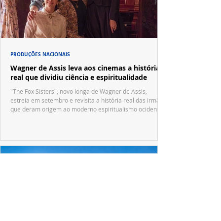
PRODUÇÕES NACIONAIS
Wagner de Assis leva aos cinemas a história
real que dividiu ciência e espiritualidade
"The Fox Sisters", novo longa de Wagner de Assis,
estreia em setembro e revisita a história real das irmãs
que deram origem ao moderno espiritualismo ocidental.