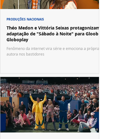
PRODUÇÕES NACIONAIS
Théo Medon e Vittória Seixas protagonizam
adaptação de "Sábado à Noite" para Gloob e
Globoplay
Fenômeno da internet vira série e emociona a própria
autora nos bastidores