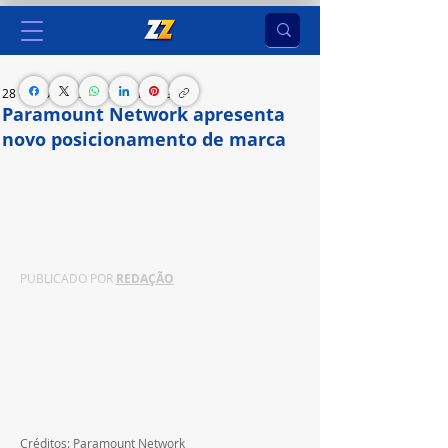
28 de nov. de 2024
2 min de leitura
Paramount Network apresenta
novo posicionamento de marca
Canal a cabo da Paramount, focado em filmes e 
séries, promete novos momentos para 
desestressar e criar memórias positivas
PUBLICADO POR 
REDAÇÃO
Créditos: Paramount Network