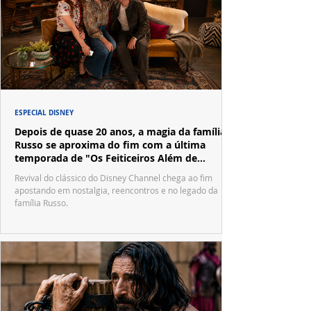
ESPECIAL DISNEY
Depois de quase 20 anos, a magia da família
Russo se aproxima do fim com a última
temporada de "Os Feiticeiros Além de
Waverly Place"
Revival do clássico do Disney Channel chega ao fim
apostando em nostalgia, reencontros e no legado da
família Russo.