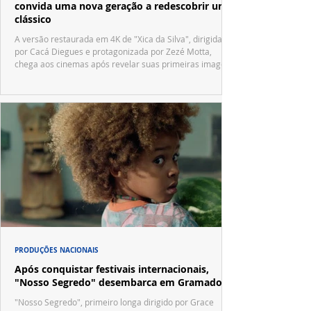
convida uma nova geração a redescobrir um
clássico
A versão restaurada em 4K de "Xica da Silva", dirigida
por Cacá Diegues e protagonizada por Zezé Motta,
chega aos cinemas após revelar suas primeiras imagens
no trailer oficial.
PRODUÇÕES NACIONAIS
Após conquistar festivais internacionais,
"Nosso Segredo" desembarca em Gramado
"Nosso Segredo", primeiro longa dirigido por Grace