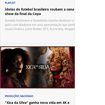
PLAYLIST
Ídolos do futebol brasileiro roubam a cena no
show da final da Copa
Ronaldo Fenômeno e Ronaldinho Gaúcho dividiram o
palco com Madonna em uma apresentação que também
reuniu Shakira, Justin Bieber, BTS, Burna Boy, Muppets,
Vila Sésamo e uma emocionante homenagem a Pelé.
PRODUÇÕES NACIONAIS
"Xica da Silva" ganha nova vida em 4K e