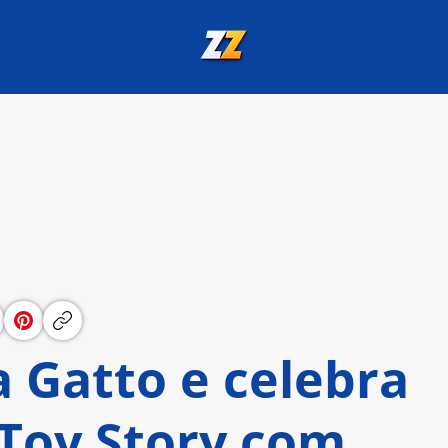
a Gatto e celebra
 Toy Story com