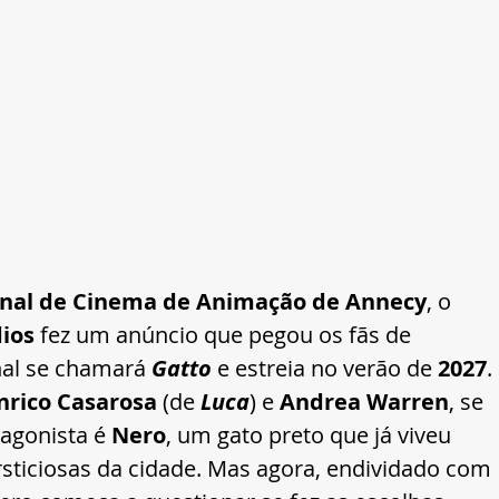
ional de Cinema de Animação de Annecy
, o 
ios
 fez um anúncio que pegou os fãs de 
nal se chamará 
Gatto
 e estreia no verão de 
2027
.
nrico Casarosa
 (de 
Luca
) e 
Andrea Warren
, se 
tagonista é 
Nero
, um gato preto que já viveu 
rsticiosas da cidade. Mas agora, endividado com 