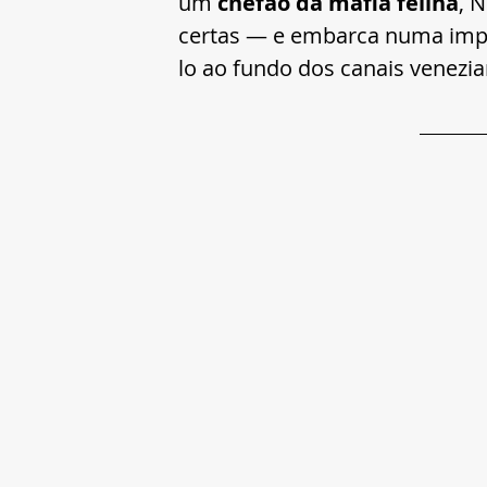
um 
chefão da máfia felina
, 
certas — e embarca numa imp
lo ao fundo dos canais venezia