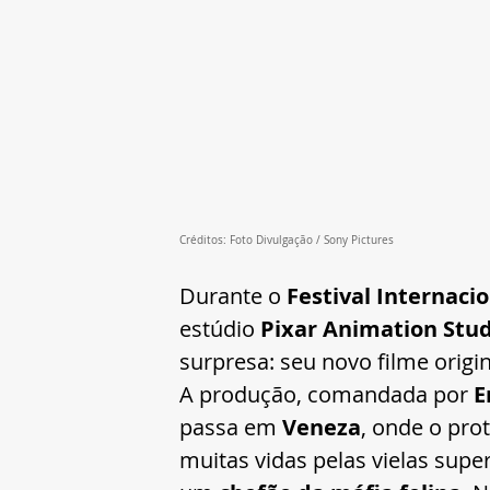
Créditos: Foto Divulgação / Sony Pictures
Durante o 
Festival Internac
estúdio 
Pixar Animation Stud
surpresa: seu novo filme origi
A produção, comandada por 
E
passa em 
Veneza
, onde o pro
muitas vidas pelas vielas supe