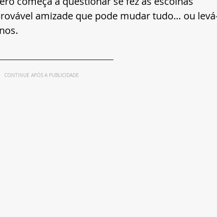
Nero começa a questionar se fez as escolhas 
rovável amizade que pode mudar tudo… ou levá
nos.
CONTINUE APÓS A PUBLICIDADE