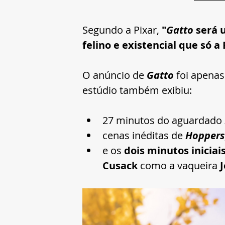
Segundo a Pixar, 
"
Gatto
 será 
felino e existencial que só a
O anúncio de 
Gatto
 foi apena
estúdio também exibiu:
27 minutos do aguardado 
cenas inéditas de 
Hoppers
e os 
dois minutos iniciais
Cusack
 como a vaqueira 
J