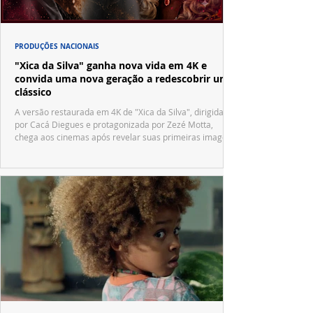
PRODUÇÕES NACIONAIS
"Xica da Silva" ganha nova vida em 4K e
convida uma nova geração a redescobrir um
clássico
A versão restaurada em 4K de "Xica da Silva", dirigida
por Cacá Diegues e protagonizada por Zezé Motta,
chega aos cinemas após revelar suas primeiras imagens
no trailer oficial.