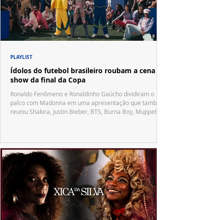
PLAYLIST
Ídolos do futebol brasileiro roubam a cena no
show da final da Copa
Ronaldo Fenômeno e Ronaldinho Gaúcho dividiram o
palco com Madonna em uma apresentação que também
reuniu Shakira, Justin Bieber, BTS, Burna Boy, Muppets,
Vila Sésamo e uma emocionante homenagem a Pelé.