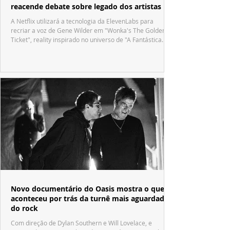
reacende debate sobre legado dos artistas
A Netflix utilizará a tecnologia da ElevenLabs para
recriar a voz de Gene Wilder em "Wonka's The Golden
Ticket", reality inspirado no universo de "A Fantástica
Fábrica de Chocolate".
Novo documentário do Oasis mostra o que
aconteceu por trás da turnê mais aguardada
do rock
Com direção de Dylan Southern e Will Lovelace, e