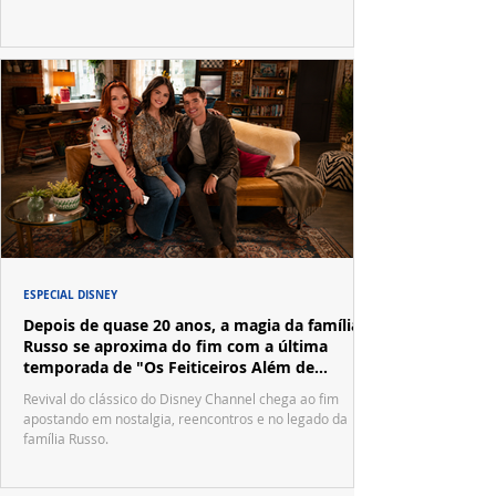
ESPECIAL DISNEY
Depois de quase 20 anos, a magia da família
Russo se aproxima do fim com a última
temporada de "Os Feiticeiros Além de
Waverly Place"
Revival do clássico do Disney Channel chega ao fim
apostando em nostalgia, reencontros e no legado da
família Russo.