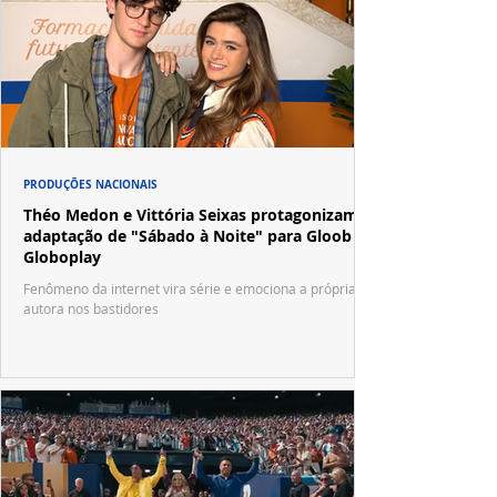
PRODUÇÕES NACIONAIS
Théo Medon e Vittória Seixas protagonizam
adaptação de "Sábado à Noite" para Gloob e
Globoplay
Fenômeno da internet vira série e emociona a própria
autora nos bastidores