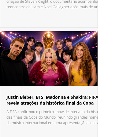
criação de Steven Knight, o documentário acompanha o
reencontro de Liam e Noel Gallagher após mais de uma
década.
Justin Bieber, BTS, Madonna e Shakira: FIFA
revela atrações da histórica final da Copa
A FIFA confirmou o primeiro show de intervalo da história
das finais da Copa do Mundo, reunindo grandes nomes
da música internacional em uma apresentação inspirada
no tradicional Halftime Show do Super Bowl.