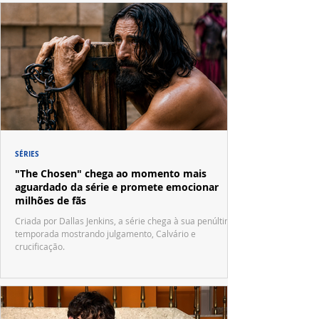
SÉRIES
"The Chosen" chega ao momento mais
aguardado da série e promete emocionar
milhões de fãs
Criada por Dallas Jenkins, a série chega à sua penúltima
temporada mostrando julgamento, Calvário e
crucificação.