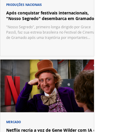
PRODUÇÕES NACIONAIS
Após conquistar festivais internacionais,
"Nosso Segredo" desembarca em Gramado
"Nosso Segredo", primeiro longa dirigido por Grace
Passô, faz sua estreia brasileira no Festival de Cinema
de Gramado após uma trajetória por importantes
festivais internacionais.
MERCADO
Netflix recria a voz de Gene Wilder com IA e