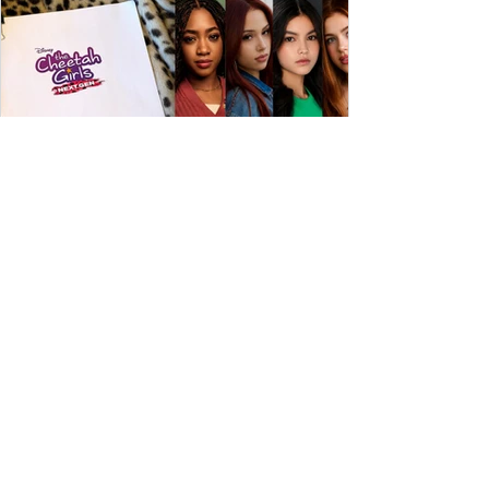
ESPECIAL DISNEY
Depois de mais de 15 anos, "The Cheetah
Girls" ganha uma nova geração no Disney+
Raven-Symoné e Adrienne Bailon retornam aos seus
papéis em "The Cheetah Girls: Next Gen", que terá
filmagens realizadas na África do Sul.