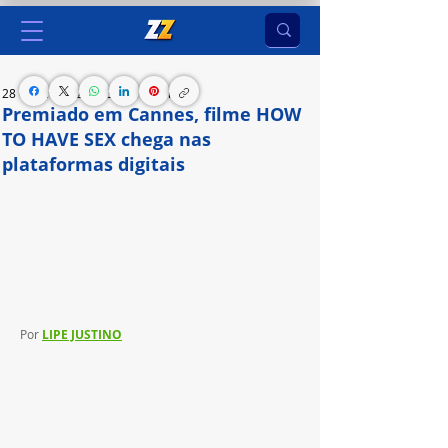
28 de jan. de 2024
3 min de leitura
Premiado em Cannes, filme HOW
TO HAVE SEX chega nas
plataformas digitais
O premiado filme de estreia de Molly Manning 
Walker chega nesta quinta-feira (25) nas 
plataformas digitais; longa é distribuído pela O2 
Play
Por 
LIPE JUSTINO