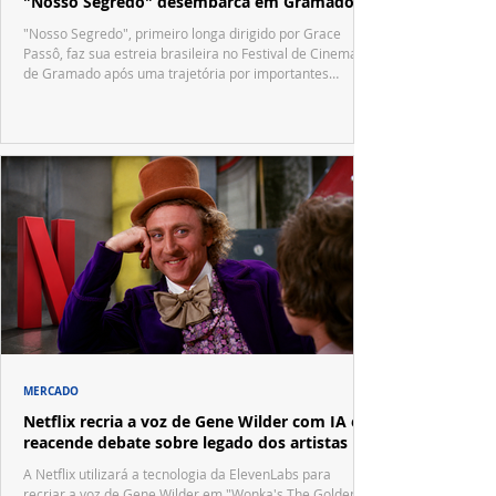
"Nosso Segredo" desembarca em Gramado
"Nosso Segredo", primeiro longa dirigido por Grace
Passô, faz sua estreia brasileira no Festival de Cinema
de Gramado após uma trajetória por importantes
festivais internacionais.
MERCADO
Netflix recria a voz de Gene Wilder com IA e
reacende debate sobre legado dos artistas
A Netflix utilizará a tecnologia da ElevenLabs para
recriar a voz de Gene Wilder em "Wonka's The Golden