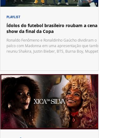
PLAYLIST
Ídolos do futebol brasileiro roubam a cena no
show da final da Copa
Ronaldo Fenômeno e Ronaldinho Gaúcho dividiram o
palco com Madonna em uma apresentação que também
reuniu Shakira, Justin Bieber, BTS, Burna Boy, Muppets,
Vila Sésamo e uma emocionante homenagem a Pelé.