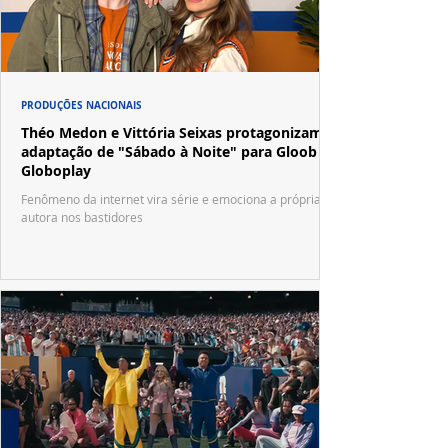
PRODUÇÕES NACIONAIS
Théo Medon e Vittória Seixas protagonizam
adaptação de "Sábado à Noite" para Gloob e
Globoplay
Fenômeno da internet vira série e emociona a própria
autora nos bastidores