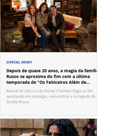
ESPECIAL DISNEY
Depois de quase 20 anos, a magia da família
Russo se aproxima do fim com a última
temporada de "Os Feiticeiros Além de
Waverly Place"
Revival do clássico do Disney Channel chega ao fim
apostando em nostalgia, reencontros e no legado da
família Russo.