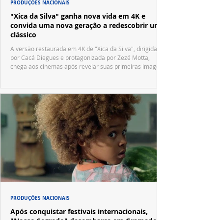
PRODUÇÕES NACIONAIS
"Xica da Silva" ganha nova vida em 4K e
convida uma nova geração a redescobrir um
clássico
A versão restaurada em 4K de "Xica da Silva", dirigida
por Cacá Diegues e protagonizada por Zezé Motta,
chega aos cinemas após revelar suas primeiras imagens
no trailer oficial.
PRODUÇÕES NACIONAIS
Após conquistar festivais internacionais,