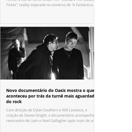
Ticket", reality inspirado no universo de "A Fantástica
Fábrica de Chocolate".
Novo documentário do Oasis mostra o que
aconteceu por trás da turnê mais aguardada
do rock
Com direção de Dylan Southern e Will Lovelace, e
criação de Steven Knight, o documentário acompanha o
reencontro de Liam e Noel Gallagher após mais de uma
década.