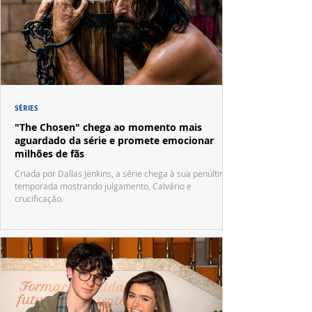
SÉRIES
"The Chosen" chega ao momento mais
aguardado da série e promete emocionar
milhões de fãs
Criada por Dallas Jenkins, a série chega à sua penúltima
temporada mostrando julgamento, Calvário e
crucificação.