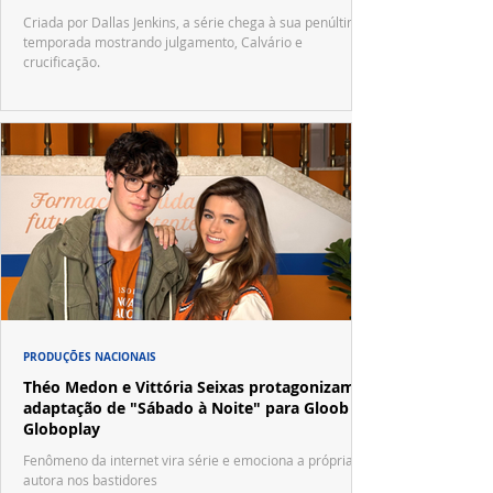
Criada por Dallas Jenkins, a série chega à sua penúltima
temporada mostrando julgamento, Calvário e
crucificação.
PRODUÇÕES NACIONAIS
Théo Medon e Vittória Seixas protagonizam
adaptação de "Sábado à Noite" para Gloob e
Globoplay
Fenômeno da internet vira série e emociona a própria
autora nos bastidores