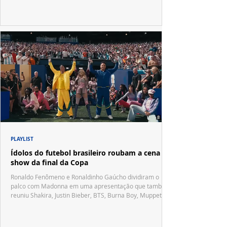
PLAYLIST
Ídolos do futebol brasileiro roubam a cena no
show da final da Copa
Ronaldo Fenômeno e Ronaldinho Gaúcho dividiram o
palco com Madonna em uma apresentação que também
reuniu Shakira, Justin Bieber, BTS, Burna Boy, Muppets,
Vila Sésamo e uma emocionante homenagem a Pelé.