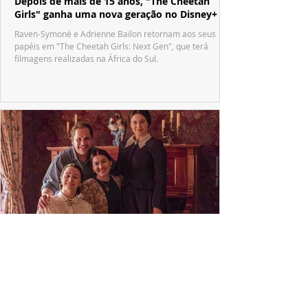
Depois de mais de 15 anos, "The Cheetah
Girls" ganha uma nova geração no Disney+
Raven-Symoné e Adrienne Bailon retornam aos seus
papéis em "The Cheetah Girls: Next Gen", que terá
filmagens realizadas na África do Sul.
PRODUÇÕES NACIONAIS
Wagner de Assis leva aos cinemas a história
real que dividiu ciência e espiritualidade
"The Fox Sisters", novo longa de Wagner de Assis,