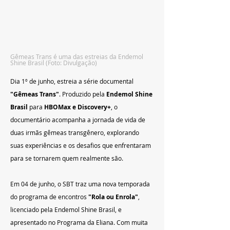
Gêmeas Trans é uma das estreias da Endemol 
Shine Brasil (Foto: Divulgação)
Dia 1º de junho, estreia a série documental 
"Gêmeas Trans"
. Produzido pela 
Endemol Shine 
Brasil
 para 
HBOMax e Discovery+
, o 
documentário acompanha a jornada de vida de 
duas irmãs gêmeas transgênero, explorando 
suas experiências e os desafios que enfrentaram 
para se tornarem quem realmente são.
Em 04 de junho, o SBT traz uma nova temporada 
do programa de encontros 
"Rola ou Enrola"
, 
licenciado pela Endemol Shine Brasil, e 
apresentado no Programa da Eliana. Com muita 