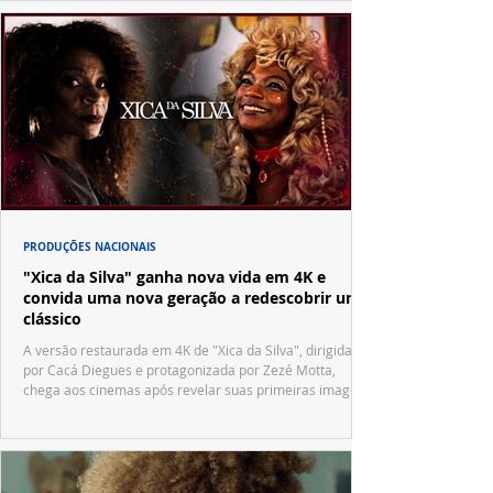
PRODUÇÕES NACIONAIS
"Xica da Silva" ganha nova vida em 4K e
convida uma nova geração a redescobrir um
clássico
A versão restaurada em 4K de "Xica da Silva", dirigida
por Cacá Diegues e protagonizada por Zezé Motta,
chega aos cinemas após revelar suas primeiras imagens
no trailer oficial.