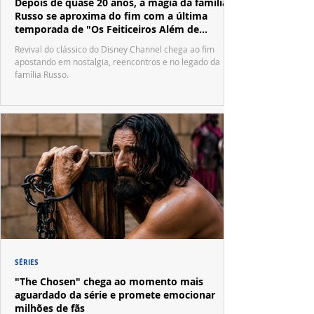
Depois de quase 20 anos, a magia da família
Russo se aproxima do fim com a última
temporada de "Os Feiticeiros Além de
Waverly Place"
Revival do clássico do Disney Channel chega ao fim
apostando em nostalgia, reencontros e no legado da
família Russo.
SÉRIES
"The Chosen" chega ao momento mais
aguardado da série e promete emocionar
milhões de fãs