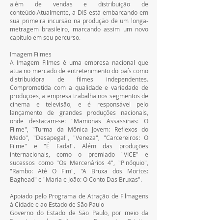
além de vendas e distribuição de 
conteúdo.Atualmente, a DIS está embarcando em 
sua primeira incursão na produção de um longa-
metragem brasileiro, marcando assim um novo 
capítulo em seu percurso.
Imagem Filmes
A Imagem Filmes é uma empresa nacional que 
atua no mercado de entretenimento do país como 
distribuidora de filmes independentes. 
Comprometida com a qualidade e variedade de 
produções, a empresa trabalha nos segmentos de 
cinema e televisão, e é responsável pelo 
lançamento de grandes produções nacionais, 
onde destacam-se: "Mamonas Assassinas: O 
Filme", "Turma da Mônica Jovem: Reflexos do 
Medo", "Desapega!", "Veneza", "Carcereiros: O 
Filme" e "É Fada!". Além das produções 
internacionais, como o premiado "VICE" e 
sucessos como "Os Mercenários 4", "Pinóquio", 
"Rambo: Até O Fim", "A Bruxa dos Mortos: 
Baghead" e "Maria e João: O Conto Das Bruxas".
Apoiado pelo Programa de Atração de Filmagens 
à Cidade e ao Estado de São Paulo
Governo do Estado de São Paulo, por meio da 