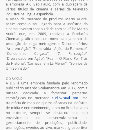
a empresa AIC São Paulo, com a dublagem de 
vários títulos de cinema e séries de televisão 
inclusive na língua espanhola.
A visão de mercado do produtor Mario Audrá, 
assim como o seu legado para a indústria do 
cinema, tiveram continuidade com seu filho Marco 
Audrá que, em 2009, reativou a Produção 
Cinematográfica com um novo planejamento de 
produção de longa metragens e Documentários: 
“Arte em Ação”, “Esmeralda - A Jóia do Flamenco”, 
“Condomínio Calçada”, “A Percepção”, 
“Diversidade em Ação”, “Real -- O Plano Por Trás 
da História”, “Carnaval em Lá Menor” , “Sonhos de 
Um Sonhador”
DIS Group
A DIS é uma empresa fundada pelo renomado 
publicitário Ricardo Scalamandré em 2017, com a 
missão dedicada a fomentar parcerias 
estratégicas no mercado 
audiovisual.Com
 uma 
trajetória de mais de quatro décadas na indústria 
de mídia e entretenimento, tanto no Brasil quanto 
no exterior, sempre se destacou pelo seu 
envolvimento no desenvolvimento e 
gerenciamento de produções, publicidade, 
promoções, eventos ao vivo, marketing esportivo, 