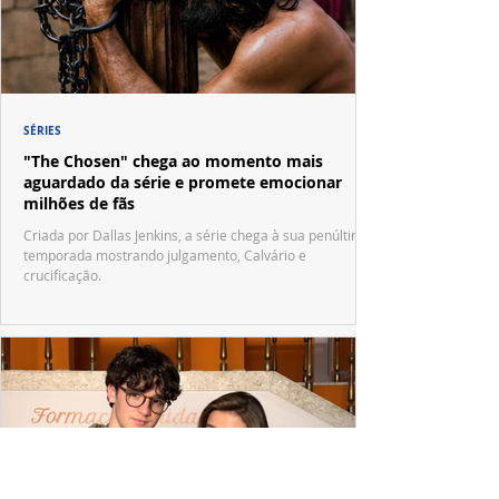
SÉRIES
"The Chosen" chega ao momento mais
aguardado da série e promete emocionar
milhões de fãs
Criada por Dallas Jenkins, a série chega à sua penúltima
temporada mostrando julgamento, Calvário e
crucificação.