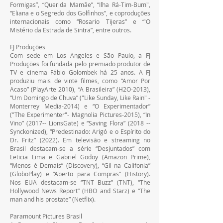
Formigas”, “Querida Mamãe”, “Ilha Rá-Tim-Bum", 
“Eliana e o Segredo dos Golfinhos”, e coproduções 
internacionais como “Rosario Tijeras” e “'O 
Mistério da Estrada de Sintra”, entre outros.
FJ Produções
Com sede em Los Angeles e São Paulo, a FJ 
Produções foi fundada pelo premiado produtor de 
TV e cinema Fábio Golombek há 25 anos. A FJ 
produziu mais de vinte filmes, como “Amor Por 
Acaso” (PlayArte 2010), “A Brasileira” (H2O-2013), 
“Um Domingo de Chuva” ("Like Sunday, Like Rain" - 
Monterrey Media-2014) e “O Experimentador” 
("The Experimenter"- Magnolia Pictures-2015), “In 
Vino” (2017-- LionsGate) e “Saving Flora” (2018 -- 
Synckonized), “Predestinado: Arigó e o Espírito do 
Dr. Fritz” (2022). Em televisão e streaming no 
Brasil destacam-se a série “Desjuntados” com 
Leticia Lima e Gabriel Godoy (Amazon Prime), 
“Menos é Demais” (Discovery), “Gil na Califonia” 
(GloboPlay) e “Aberto para Compras” (History). 
Nos EUA destacam-se “TNT Buzz” (TNT), “The 
Hollywood News Report” (HBO and Starz) e “The 
man and his prostate” (Netflix).
Paramount Pictures Brasil