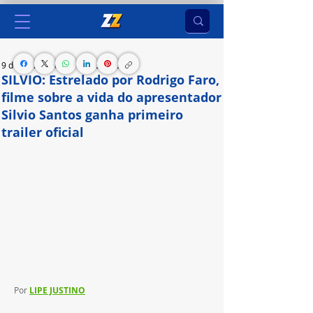
9 de abr. de 2024
7 min de leitura
SILVIO: Estrelado por Rodrigo Faro,
filme sobre a vida do apresentador
Silvio Santos ganha primeiro
trailer oficial
Com estreia marcada nos cinemas para 5 de 
setembro, o longa tem direção de Marcelo 
Antunez e produção da Maristela Filmes, 
Moonshot Pictures, FJ Produções, DIS Group e 
coprodução da Paramount Pictures
Por 
LIPE JUSTINO