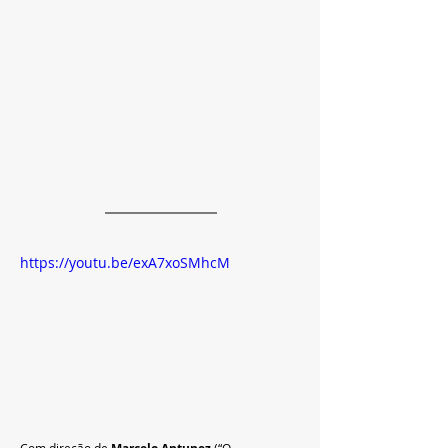
https://youtu.be/exA7xoSMhcM
Com direção de 
 (“O 