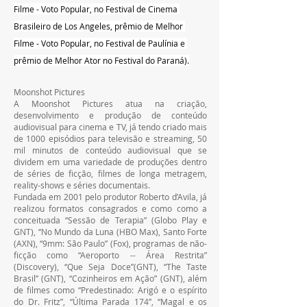
Filme - Voto Popular, no Festival de Cinema 
Brasileiro de Los Angeles, prêmio de Melhor 
Filme - Voto Popular, no Festival de Paulínia e 
prêmio de Melhor Ator no Festival do Paraná).
Moonshot Pictures
A Moonshot Pictures atua na criação, 
desenvolvimento e produção de conteúdo 
audiovisual para cinema e TV, já tendo criado mais 
de 1000 episódios para televisão e streaming, 50 
mil minutos de conteúdo audiovisual que se 
dividem em uma variedade de produções dentro 
de séries de ficção, filmes de longa metragem, 
reality-shows e séries documentais.
Fundada em 2001 pelo produtor Roberto d’Avila, já 
realizou formatos consagrados e como como a 
conceituada “Sessão de Terapia” (Globo Play e 
GNT), “No Mundo da Luna (HBO Max), Santo Forte 
(AXN), “9mm: São Paulo” (Fox), programas de não-
ficção como “Aeroporto -- Área Restrita” 
(Discovery), “Que Seja Doce”(GNT), “The Taste 
Brasil” (GNT), “Cozinheiros em Ação” (GNT), além 
de filmes como “Predestinado: Arigó e o espírito 
do Dr. Fritz”, “Última Parada 174”, “Magal e os 