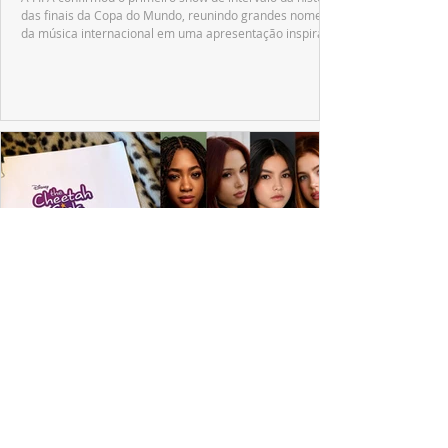
das finais da Copa do Mundo, reunindo grandes nomes
da música internacional em uma apresentação inspirada
no tradicional Halftime Show do Super Bowl.
ESPECIAL DISNEY
Depois de mais de 15 anos, "The Cheetah
Girls" ganha uma nova geração no Disney+
Raven-Symoné e Adrienne Bailon retornam aos seus
papéis em "The Cheetah Girls: Next Gen", que terá