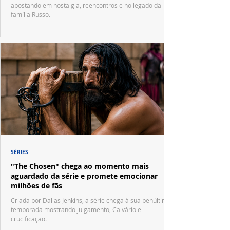
apostando em nostalgia, reencontros e no legado da
família Russo.
SÉRIES
"The Chosen" chega ao momento mais
aguardado da série e promete emocionar
milhões de fãs
Criada por Dallas Jenkins, a série chega à sua penúltima
temporada mostrando julgamento, Calvário e
crucificação.