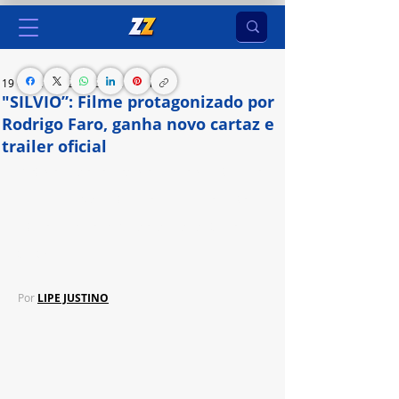
19 de jun. de 2024
3 min de leitura
"SILVIO”: Filme protagonizado por
Rodrigo Faro, ganha novo cartaz e
trailer oficial
Protagonizado por Rodrigo Faro, longa estreia nos 
cinemas em 5 de setembro e revela momentos 
íntimos e pouco conhecidos da vida de Silvio 
Santos
Por 
LIPE JUSTINO