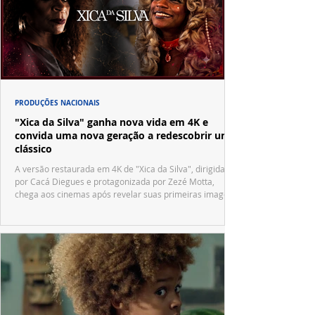
PRODUÇÕES NACIONAIS
"Xica da Silva" ganha nova vida em 4K e
convida uma nova geração a redescobrir um
clássico
A versão restaurada em 4K de "Xica da Silva", dirigida
por Cacá Diegues e protagonizada por Zezé Motta,
chega aos cinemas após revelar suas primeiras imagens
no trailer oficial.