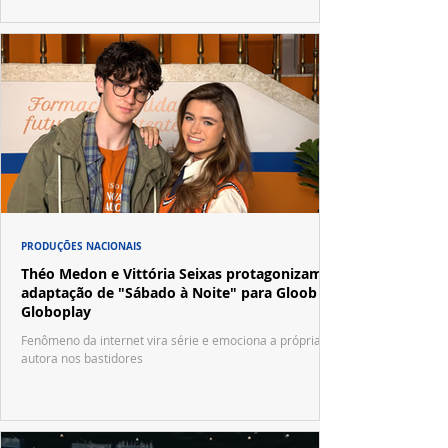
PRODUÇÕES NACIONAIS
Théo Medon e Vittória Seixas protagonizam
adaptação de "Sábado à Noite" para Gloob e
Globoplay
Fenômeno da internet vira série e emociona a própria
autora nos bastidores