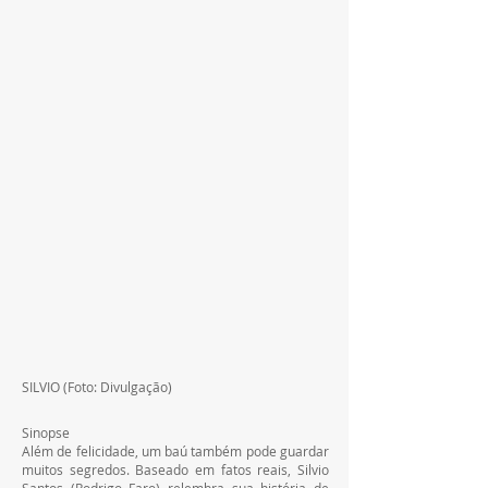
SILVIO (Foto: Divulgação)
Sinopse
Além de felicidade, um baú também pode guardar 
muitos segredos. Baseado em fatos reais, Silvio 
Santos (Rodrigo Faro) relembra sua história de 