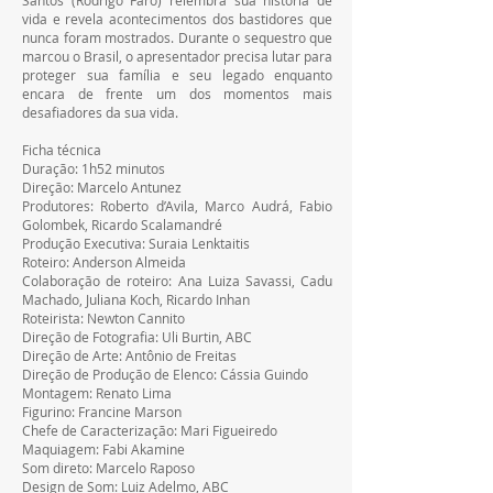
vida e revela acontecimentos dos bastidores que 
nunca foram mostrados. Durante o sequestro que 
marcou o Brasil, o apresentador precisa lutar para 
proteger sua família e seu legado enquanto 
encara de frente um dos momentos mais 
desafiadores da sua vida.
Ficha técnica
Duração: 1h52 minutos
Direção: Marcelo Antunez
Produtores: Roberto d’Avila, Marco Audrá, Fabio 
Golombek, Ricardo Scalamandré
Produção Executiva: Suraia Lenktaitis
Roteiro: Anderson Almeida
Colaboração de roteiro: Ana Luiza Savassi, Cadu 
Machado, Juliana Koch, Ricardo Inhan
Roteirista: Newton Cannito
Direção de Fotografia: Uli Burtin, ABC
Direção de Arte: Antônio de Freitas
Direção de Produção de Elenco: Cássia Guindo
Montagem: Renato Lima
Figurino: Francine Marson
Chefe de Caracterização: Mari Figueiredo
Maquiagem: Fabi Akamine
Som direto: Marcelo Raposo
Design de Som: Luiz Adelmo, ABC