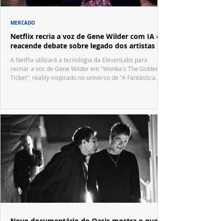
MERCADO
Netflix recria a voz de Gene Wilder com IA e
reacende debate sobre legado dos artistas
A Netflix utilizará a tecnologia da ElevenLabs para
recriar a voz de Gene Wilder em "Wonka's The Golden
Ticket", reality inspirado no universo de "A Fantástica
Fábrica de Chocolate".
Novo documentário do Oasis mostra o que