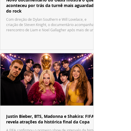
aconteceu por trás da turnê mais aguardada
do rock
Com direção de Dylan Southern e Will Lovelace, e
criação de Steven Knight, o documentário acompanha o
reencontro de Liam e Noel Gallagher após mais de uma
década.
Justin Bieber, BTS, Madonna e Shakira: FIFA
revela atrações da histórica final da Copa
A FIFA confirmou o primeiro show de intervalo da história