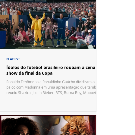
PLAYLIST
Ídolos do futebol brasileiro roubam a cena no
show da final da Copa
Ronaldo Fenômeno e Ronaldinho Gaúcho dividiram o
palco com Madonna em uma apresentação que também
reuniu Shakira, Justin Bieber, BTS, Burna Boy, Muppets,
Vila Sésamo e uma emocionante homenagem a Pelé.