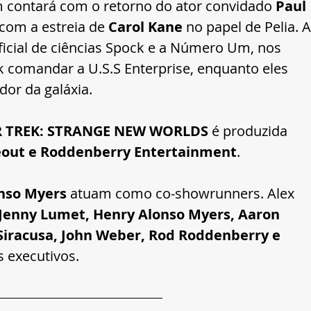
contará com o retorno do ator convidado 
Paul 
 com a estreia de
 Carol Kane 
no papel de Pelia. A
oficial de ciências Spock e a Número Um, nos 
k comandar a U.S.S Enterprise, enquanto eles 
or da galáxia.
R TREK: STRANGE NEW WORLDS
 é produzida 
deout e Roddenberry Entertainment
. 
nso Myers
 atuam como co-showrunners. Alex 
Jenny Lumet, Henry Alonso Myers, Aaron 
 Siracusa, John Weber, Rod Roddenberry e 
s executivos.