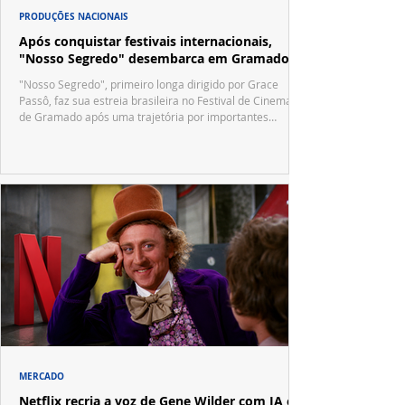
PRODUÇÕES NACIONAIS
Após conquistar festivais internacionais,
"Nosso Segredo" desembarca em Gramado
"Nosso Segredo", primeiro longa dirigido por Grace
Passô, faz sua estreia brasileira no Festival de Cinema
de Gramado após uma trajetória por importantes
festivais internacionais.
MERCADO
Netflix recria a voz de Gene Wilder com IA e