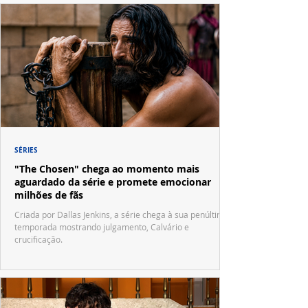
SÉRIES
"The Chosen" chega ao momento mais
aguardado da série e promete emocionar
milhões de fãs
Criada por Dallas Jenkins, a série chega à sua penúltima
temporada mostrando julgamento, Calvário e
crucificação.