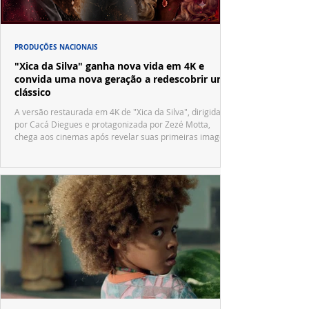
PRODUÇÕES NACIONAIS
"Xica da Silva" ganha nova vida em 4K e
convida uma nova geração a redescobrir um
clássico
A versão restaurada em 4K de "Xica da Silva", dirigida
por Cacá Diegues e protagonizada por Zezé Motta,
chega aos cinemas após revelar suas primeiras imagens
no trailer oficial.