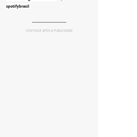
spotifybrasil
CONTINUE APÓS A PUBLICIDADE