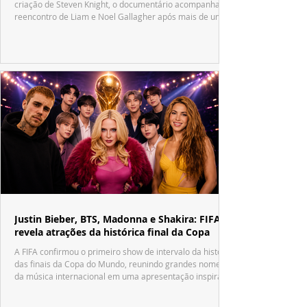
criação de Steven Knight, o documentário acompanha o
reencontro de Liam e Noel Gallagher após mais de uma
década.
Justin Bieber, BTS, Madonna e Shakira: FIFA
revela atrações da histórica final da Copa
A FIFA confirmou o primeiro show de intervalo da história
das finais da Copa do Mundo, reunindo grandes nomes
da música internacional em uma apresentação inspirada
no tradicional Halftime Show do Super Bowl.