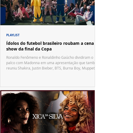
PLAYLIST
Ídolos do futebol brasileiro roubam a cena no
show da final da Copa
Ronaldo Fenômeno e Ronaldinho Gaúcho dividiram o
palco com Madonna em uma apresentação que também
reuniu Shakira, Justin Bieber, BTS, Burna Boy, Muppets,
Vila Sésamo e uma emocionante homenagem a Pelé.