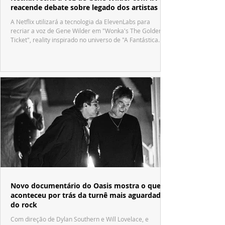
reacende debate sobre legado dos artistas
A Netflix utilizará a tecnologia da ElevenLabs para
recriar a voz de Gene Wilder em "Wonka's The Golden
Ticket", reality inspirado no universo de "A Fantástica
Fábrica de Chocolate".
Novo documentário do Oasis mostra o que
aconteceu por trás da turnê mais aguardada
do rock
Com direção de Dylan Southern e Will Lovelace, e