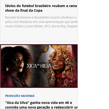
Ídolos do futebol brasileiro roubam a cena no
show da final da Copa
Ronaldo Fenômeno e Ronaldinho Gaúcho dividiram o
palco com Madonna em uma apresentação que também
reuniu Shakira, Justin Bieber, BTS, Burna Boy, Muppets,
Vila Sésamo e uma emocionante homenagem a Pelé.
PRODUÇÕES NACIONAIS
"Xica da Silva" ganha nova vida em 4K e
convida uma nova geração a redescobrir um