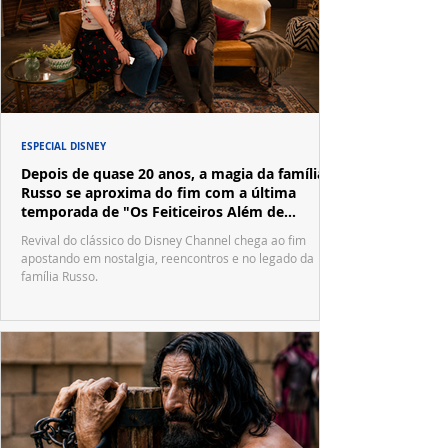
ESPECIAL DISNEY
Depois de quase 20 anos, a magia da família
Russo se aproxima do fim com a última
temporada de "Os Feiticeiros Além de
Waverly Place"
Revival do clássico do Disney Channel chega ao fim
apostando em nostalgia, reencontros e no legado da
família Russo.