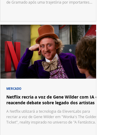
de Gramado após uma trajetória por importantes
festivais internacionais.
MERCADO
Netflix recria a voz de Gene Wilder com IA e
reacende debate sobre legado dos artistas
A Netflix utilizará a tecnologia da ElevenLabs para
recriar a voz de Gene Wilder em "Wonka's The Golden
Ticket", reality inspirado no universo de "A Fantástica
Fábrica de Chocolate".