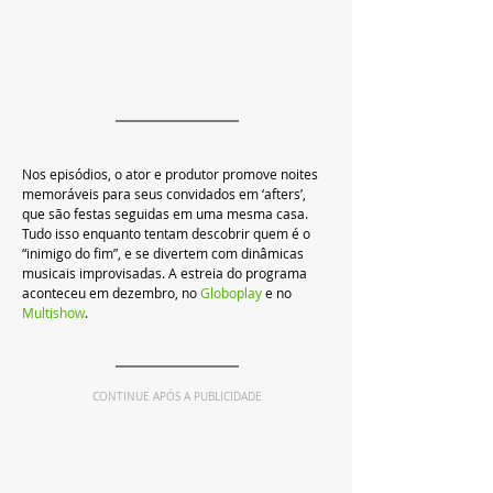
Nos episódios, o ator e produtor promove noites 
memoráveis para seus convidados em ‘afters’, 
que são festas seguidas em uma mesma casa. 
Tudo isso enquanto tentam descobrir quem é o 
“inimigo do fim”, e se divertem com dinâmicas 
musicais improvisadas. A estreia do programa 
aconteceu em dezembro, no 
Globoplay 
e no 
Multishow
.
CONTINUE APÓS A PUBLICIDADE