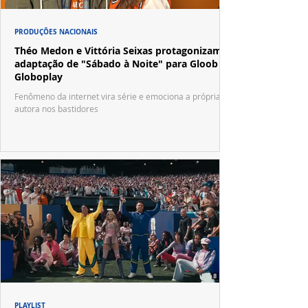
PRODUÇÕES NACIONAIS
Théo Medon e Vittória Seixas protagonizam
adaptação de "Sábado à Noite" para Gloob e
Globoplay
Fenômeno da internet vira série e emociona a própria
autora nos bastidores
PLAYLIST