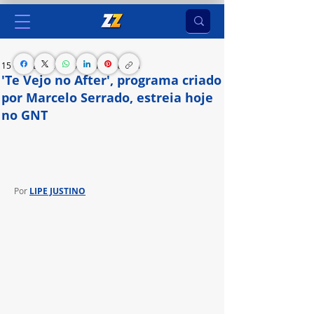
15 de mar. de 2024
1 min de leitura
'Te Vejo no After', programa criado
por Marcelo Serrado, estreia hoje
no GNT
Atração original teve suas primeiras exibições no 
Globoplay e no Multishow em dezembro
Por 
LIPE JUSTINO