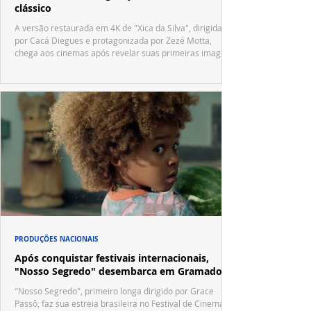
clássico
A versão restaurada em 4K de "Xica da Silva", dirigida
por Cacá Diegues e protagonizada por Zezé Motta,
chega aos cinemas após revelar suas primeiras imagens
no trailer oficial.
PRODUÇÕES NACIONAIS
Após conquistar festivais internacionais,
"Nosso Segredo" desembarca em Gramado
"Nosso Segredo", primeiro longa dirigido por Grace
Passô, faz sua estreia brasileira no Festival de Cinema