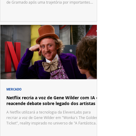
de Gramado após uma trajetória por importantes
festivais internacionais.
MERCADO
Netflix recria a voz de Gene Wilder com IA e
reacende debate sobre legado dos artistas
A Netflix utilizará a tecnologia da ElevenLabs para
recriar a voz de Gene Wilder em "Wonka's The Golden
Ticket", reality inspirado no universo de "A Fantástica
Fábrica de Chocolate".