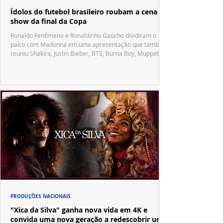
Ídolos do futebol brasileiro roubam a cena no
show da final da Copa
Ronaldo Fenômeno e Ronaldinho Gaúcho dividiram o
palco com Madonna em uma apresentação que também
reuniu Shakira, Justin Bieber, BTS, Burna Boy, Muppets,
Vila Sésamo e uma emocionante homenagem a Pelé.
PRODUÇÕES NACIONAIS
"Xica da Silva" ganha nova vida em 4K e
convida uma nova geração a redescobrir um