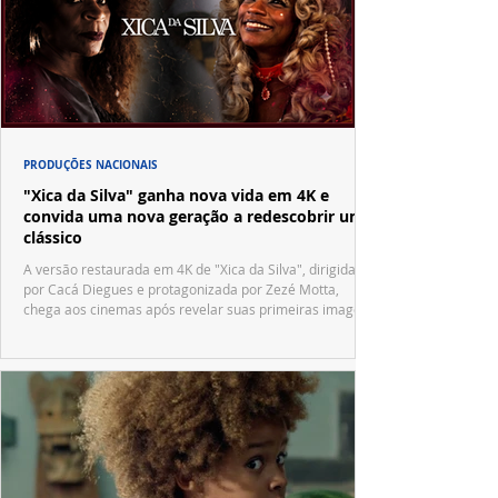
PRODUÇÕES NACIONAIS
"Xica da Silva" ganha nova vida em 4K e
convida uma nova geração a redescobrir um
clássico
A versão restaurada em 4K de "Xica da Silva", dirigida
por Cacá Diegues e protagonizada por Zezé Motta,
chega aos cinemas após revelar suas primeiras imagens
no trailer oficial.