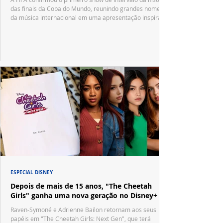
das finais da Copa do Mundo, reunindo grandes nomes
da música internacional em uma apresentação inspirada
no tradicional Halftime Show do Super Bowl.
ESPECIAL DISNEY
Depois de mais de 15 anos, "The Cheetah
Girls" ganha uma nova geração no Disney+
Raven-Symoné e Adrienne Bailon retornam aos seus
papéis em "The Cheetah Girls: Next Gen", que terá