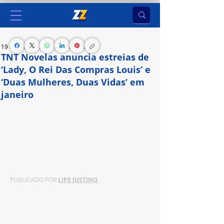
19 de dez. de 2024
2 min de leitura
TNT Novelas anuncia estreias de
‘Lady, O Rei Das Compras Louis’ e
‘Duas Mulheres, Duas Vidas’ em
janeiro
Entre as novidades de 2025 estão a novela 
colombiana ‘Lady, A Vendedora de Rosas’, o K-
drama ‘O Rei das Compras Louis’ e a espanhola 
‘Duas Mulheres, Duas Vidas’.
PUBLICADO POR 
LIPE JUSTINO