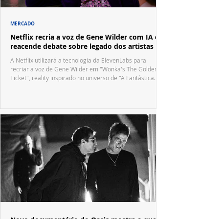
MERCADO
Netflix recria a voz de Gene Wilder com IA e
reacende debate sobre legado dos artistas
A Netflix utilizará a tecnologia da ElevenLabs para
recriar a voz de Gene Wilder em "Wonka's The Golden
Ticket", reality inspirado no universo de "A Fantástica
Fábrica de Chocolate".