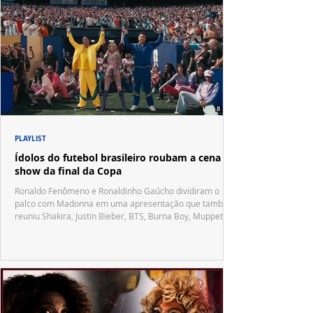
PLAYLIST
Ídolos do futebol brasileiro roubam a cena no
show da final da Copa
Ronaldo Fenômeno e Ronaldinho Gaúcho dividiram o
palco com Madonna em uma apresentação que também
reuniu Shakira, Justin Bieber, BTS, Burna Boy, Muppets,
Vila Sésamo e uma emocionante homenagem a Pelé.