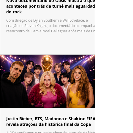
Novo documentário do Oasis mostra o que
aconteceu por trás da turnê mais aguardada
do rock
Com direção de Dylan Southern e Will Lovelace, e
criação de Steven Knight, o documentário acompanha o
reencontro de Liam e Noel Gallagher após mais de uma
década.
Justin Bieber, BTS, Madonna e Shakira: FIFA
revela atrações da histórica final da Copa
A FIFA confirmou o primeiro show de intervalo da história