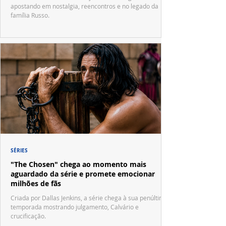
apostando em nostalgia, reencontros e no legado da
família Russo.
SÉRIES
"The Chosen" chega ao momento mais
aguardado da série e promete emocionar
milhões de fãs
Criada por Dallas Jenkins, a série chega à sua penúltima
temporada mostrando julgamento, Calvário e
crucificação.