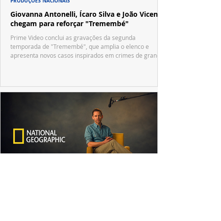
PRODUÇÕES NACIONAIS
Giovanna Antonelli, Ícaro Silva e João Vicente
chegam para reforçar "Tremembé"
Prime Video conclui as gravações da segunda
temporada de "Tremembé", que amplia o elenco e
apresenta novos casos inspirados em crimes de grande
repercussão nacional.
DOCUMENTÁRIOS
Disney+ e National Geographic apostam em
Tom Hiddleston para revelar uma nova visão