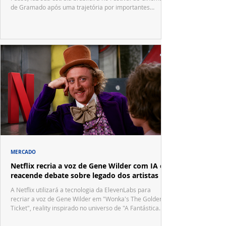
de Gramado após uma trajetória por importantes
festivais internacionais.
MERCADO
Netflix recria a voz de Gene Wilder com IA e
reacende debate sobre legado dos artistas
A Netflix utilizará a tecnologia da ElevenLabs para
recriar a voz de Gene Wilder em "Wonka's The Golden
Ticket", reality inspirado no universo de "A Fantástica
Fábrica de Chocolate".