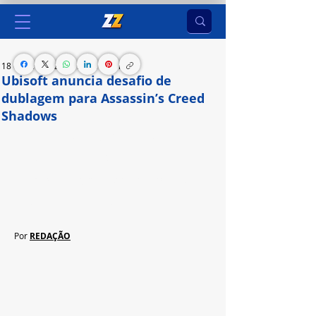
18 de jun. de 2024
1 min de leitura
Ubisoft anuncia desafio de
dublagem para Assassin’s Creed
Shadows
Concurso vai até 2 de julho e vencedores viajarão 
a Londres para emprestar suas vozes a um 
personagem não jogável do próximo game da 
franquia Assassin’s Creed
Por 
REDAÇÃO