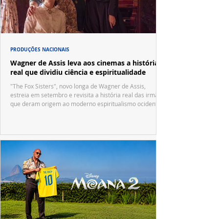
PRODUÇÕES NACIONAIS
Wagner de Assis leva aos cinemas a história
real que dividiu ciência e espiritualidade
"The Fox Sisters", novo longa de Wagner de Assis,
estreia em setembro e revisita a história real das irmãs
que deram origem ao moderno espiritualismo ocidental.