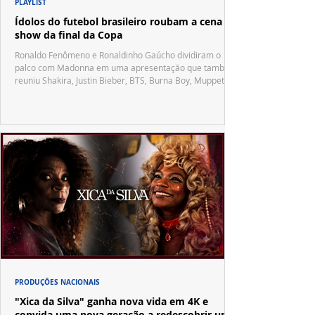
PLAYLIST
Ídolos do futebol brasileiro roubam a cena no
show da final da Copa
Ronaldo Fenômeno e Ronaldinho Gaúcho dividiram o
palco com Madonna em uma apresentação que também
reuniu Shakira, Justin Bieber, BTS, Burna Boy, Muppets,
Vila Sésamo e uma emocionante homenagem a Pelé.
PRODUÇÕES NACIONAIS
"Xica da Silva" ganha nova vida em 4K e
convida uma nova geração a redescobrir um