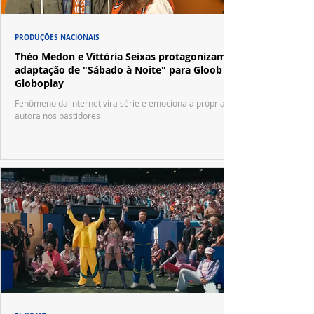
PRODUÇÕES NACIONAIS
Théo Medon e Vittória Seixas protagonizam
adaptação de "Sábado à Noite" para Gloob e
Globoplay
Fenômeno da internet vira série e emociona a própria
autora nos bastidores