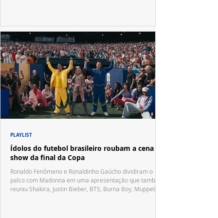
PLAYLIST
Ídolos do futebol brasileiro roubam a cena no
show da final da Copa
Ronaldo Fenômeno e Ronaldinho Gaúcho dividiram o
palco com Madonna em uma apresentação que também
reuniu Shakira, Justin Bieber, BTS, Burna Boy, Muppets,
Vila Sésamo e uma emocionante homenagem a Pelé.