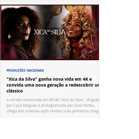
PRODUÇÕES NACIONAIS
"Xica da Silva" ganha nova vida em 4K e
convida uma nova geração a redescobrir um
clássico
A versão restaurada em 4K de "Xica da Silva", dirigida
por Cacá Diegues e protagonizada por Zezé Motta,
chega aos cinemas após revelar suas primeiras imagens
no trailer oficial.