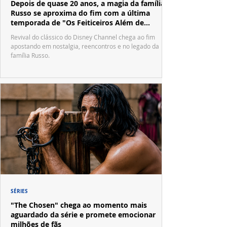
Depois de quase 20 anos, a magia da família
Russo se aproxima do fim com a última
temporada de "Os Feiticeiros Além de
Waverly Place"
Revival do clássico do Disney Channel chega ao fim
apostando em nostalgia, reencontros e no legado da
família Russo.
SÉRIES
"The Chosen" chega ao momento mais
aguardado da série e promete emocionar
milhões de fãs