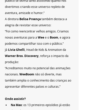
público se divirta tanto assistindo quanto nos 
divertimos criando esse universo repleto de 
aventura, amizade e humor.”
A diretora 
Belisa Proença
 também destaca a 
alegria de revisitar esse universo:
“Foi como reencontrar velhos amigos. Criamos 
novas aventuras para a 
Wee
 e o 
Boom
, e agora 
podemos compartilhar isso com o público.”
Já 
Livia Ghelli
, Head de Kids & Animation da 
Warner Bros. Discovery
, reforça o impacto da 
produção:
“Acreditamos muito no potencial das animações 
nacionais. 
WeeBoom
 não só diverte, mas 
também amplia o conhecimento das crianças ao 
apresentar diferentes países e culturas.”
Onde assistir?
Na Max
: os 13 primeiros episódios já estão 