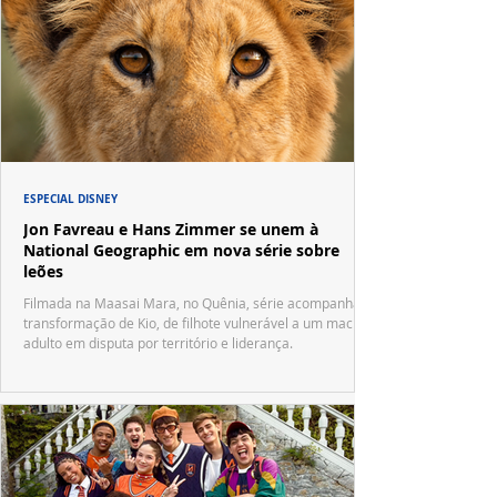
ESPECIAL DISNEY
Jon Favreau e Hans Zimmer se unem à
National Geographic em nova série sobre
leões
Filmada na Maasai Mara, no Quênia, série acompanha a
transformação de Kio, de filhote vulnerável a um macho
adulto em disputa por território e liderança.