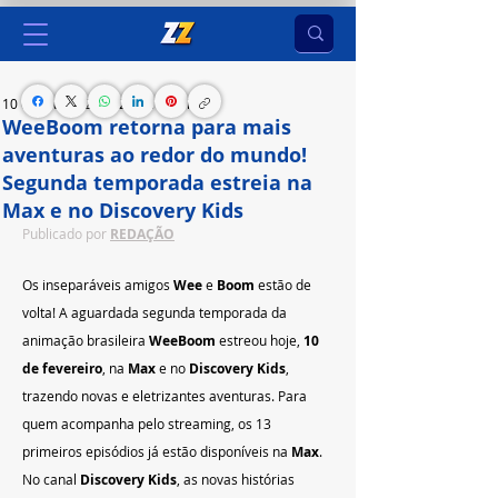
10 de fev. de 2025
2 min de leitura
WeeBoom retorna para mais
aventuras ao redor do mundo!
Segunda temporada estreia na
Max e no Discovery Kids
Publicado por 
REDAÇÃO
Os inseparáveis amigos 
Wee
 e 
Boom
 estão de 
volta! A aguardada segunda temporada da 
animação brasileira 
WeeBoom
 estreou hoje, 
10 
de fevereiro
, na 
Max
 e no 
Discovery Kids
, 
trazendo novas e eletrizantes aventuras. Para 
quem acompanha pelo streaming, os 13 
primeiros episódios já estão disponíveis na 
Max
. 
No canal 
Discovery Kids
, as novas histórias 