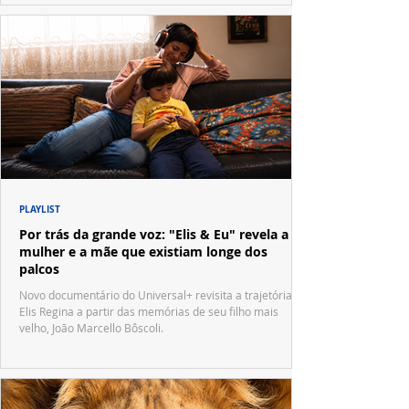
PLAYLIST
Por trás da grande voz: "Elis & Eu" revela a
mulher e a mãe que existiam longe dos
palcos
Novo documentário do Universal+ revisita a trajetória de
Elis Regina a partir das memórias de seu filho mais
velho, João Marcello Bôscoli.