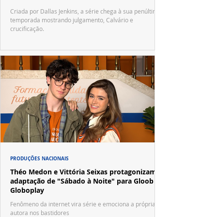
Criada por Dallas Jenkins, a série chega à sua penúltima
temporada mostrando julgamento, Calvário e
crucificação.
PRODUÇÕES NACIONAIS
Théo Medon e Vittória Seixas protagonizam
adaptação de "Sábado à Noite" para Gloob e
Globoplay
Fenômeno da internet vira série e emociona a própria
autora nos bastidores