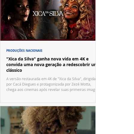
PRODUÇÕES NACIONAIS
"Xica da Silva" ganha nova vida em 4K e
convida uma nova geração a redescobrir um
clássico
A versão restaurada em 4K de "Xica da Silva", dirigida
por Cacá Diegues e protagonizada por Zezé Motta,
chega aos cinemas após revelar suas primeiras imagens
no trailer oficial.