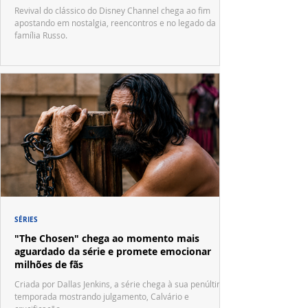
Waverly Place"
Revival do clássico do Disney Channel chega ao fim
apostando em nostalgia, reencontros e no legado da
família Russo.
SÉRIES
"The Chosen" chega ao momento mais
aguardado da série e promete emocionar
milhões de fãs
Criada por Dallas Jenkins, a série chega à sua penúltima
temporada mostrando julgamento, Calvário e