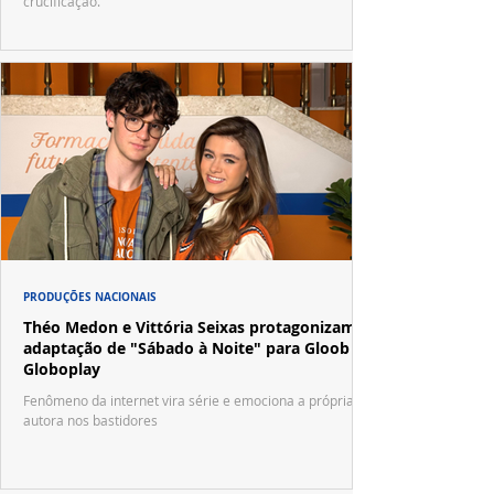
crucificação.
PRODUÇÕES NACIONAIS
Théo Medon e Vittória Seixas protagonizam
adaptação de "Sábado à Noite" para Gloob e
Globoplay
Fenômeno da internet vira série e emociona a própria
autora nos bastidores