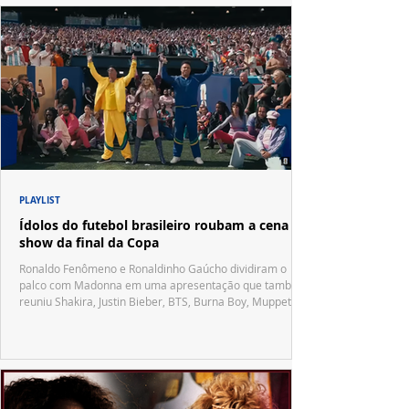
PLAYLIST
Ídolos do futebol brasileiro roubam a cena no
show da final da Copa
Ronaldo Fenômeno e Ronaldinho Gaúcho dividiram o
palco com Madonna em uma apresentação que também
reuniu Shakira, Justin Bieber, BTS, Burna Boy, Muppets,
Vila Sésamo e uma emocionante homenagem a Pelé.