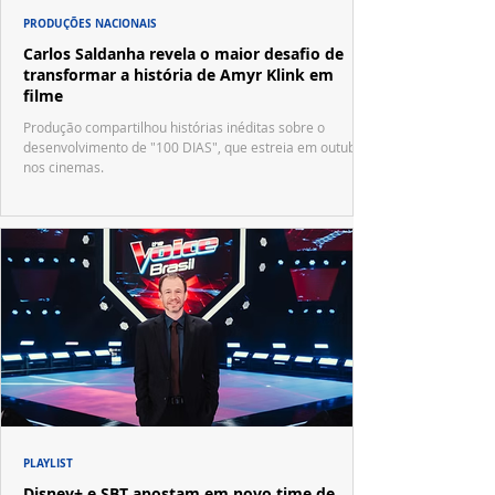
PRODUÇÕES NACIONAIS
Carlos Saldanha revela o maior desafio de
transformar a história de Amyr Klink em
filme
Produção compartilhou histórias inéditas sobre o
desenvolvimento de "100 DIAS", que estreia em outubro
nos cinemas.
PLAYLIST
Disney+ e SBT apostam em novo time de