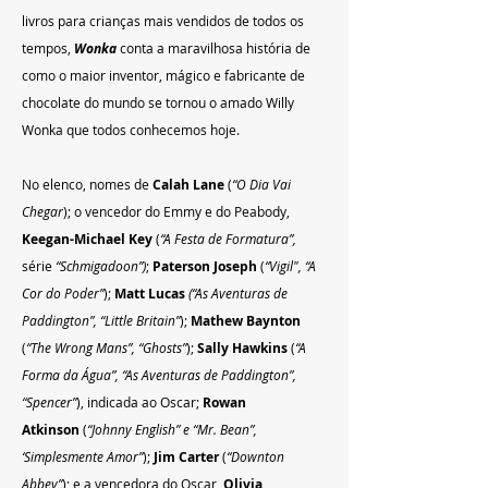
livros para crianças mais vendidos de todos os 
tempos, 
Wonka
 conta a maravilhosa história de 
como o maior inventor, mágico e fabricante de 
chocolate do mundo se tornou o amado Willy 
Wonka que todos conhecemos hoje.
No elenco, nomes de 
Calah Lane 
(
“O Dia Vai 
Chegar
); o vencedor do Emmy e do Peabody, 
Keegan-Michael Key 
(
“A Festa de Formatura”, 
série 
“Schmigadoon”)
; 
Paterson Joseph 
(
“Vigil", “A 
Cor do Poder”
); 
Matt Lucas
(“As Aventuras de 
Paddington”, “Little Britain”
); 
Mathew Baynton 
(
“The Wrong Mans”, “Ghosts”
); 
Sally Hawkins
 (
“A 
Forma da Água”, “As Aventuras de Paddington”, 
“Spencer”
), indicada ao Oscar; 
Rowan 
Atkinson
 (
“Johnny English” e “Mr. Bean”, 
‘Simplesmente Amor”
); 
Jim Carter 
(
“Downton 
Abbey”
); e a vencedora do Oscar,
 Olivia 