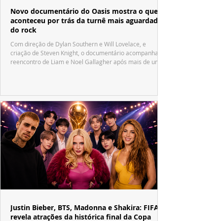
Novo documentário do Oasis mostra o que
aconteceu por trás da turnê mais aguardada
do rock
Com direção de Dylan Southern e Will Lovelace, e
criação de Steven Knight, o documentário acompanha o
reencontro de Liam e Noel Gallagher após mais de uma
década.
Justin Bieber, BTS, Madonna e Shakira: FIFA
revela atrações da histórica final da Copa