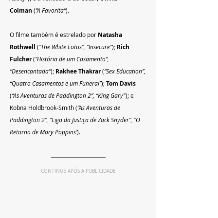
Colman
 (
“A Favorita”
).
O filme também é estrelado por 
Natasha 
Rothwell 
(
“The White Lotus”, “Insecure”
); 
Rich 
Fulcher
 (
“História de um Casamento”, 
“Desencantada”
); 
Rakhee Thakrar
 (
“Sex Education”, 
“Quatro Casamentos e um Funeral”
); 
Tom Davis 
(
“As Aventuras de Paddington 2”, “King Gary"
); e 
Kobna Holdbrook-Smith (
“As Aventuras de 
Paddington 2”, “Liga da Justiça de Zack Snyder”, “O 
Retorno de Mary Poppins’
).
CONTINUE APÓS A PUBLICIDADE