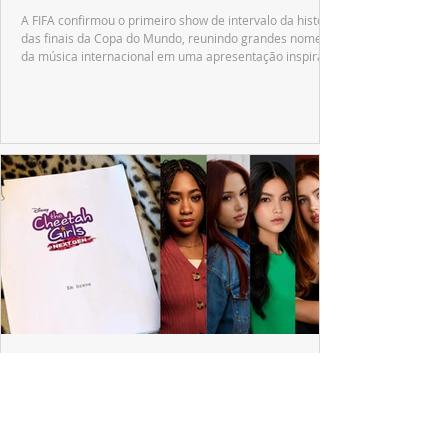
A FIFA confirmou o primeiro show de intervalo da história
das finais da Copa do Mundo, reunindo grandes nomes
da música internacional em uma apresentação inspirada
no tradicional Halftime Show do Super Bowl.
ESPECIAL DISNEY
Depois de mais de 15 anos, "The Cheetah
Girls" ganha uma nova geração no Disney+
Raven-Symoné e Adrienne Bailon retornam aos seus