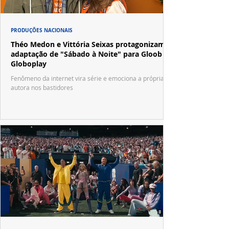
PRODUÇÕES NACIONAIS
Théo Medon e Vittória Seixas protagonizam
adaptação de "Sábado à Noite" para Gloob e
Globoplay
Fenômeno da internet vira série e emociona a própria
autora nos bastidores