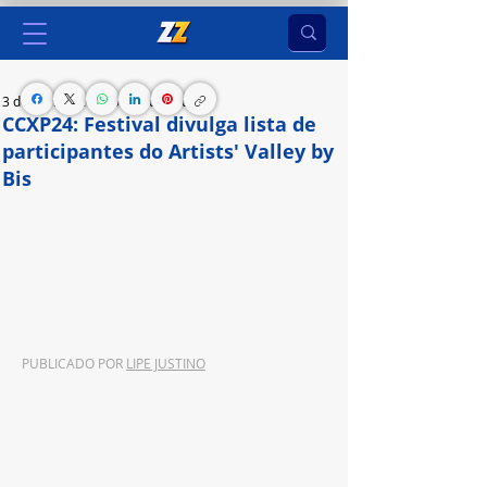
3 de nov. de 2024
5 min de leitura
CCXP24: Festival divulga lista de
participantes do Artists' Valley by
Bis
Com o conceito “Sempre parte da conversa”, a 
companhia apresentou formatos comerciais 
inovadores, oportunidades de comarketing, além 
de seus principais títulos para 2025
PUBLICADO POR 
LIPE JUSTINO