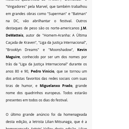
"Vingadores" pela Marvel, que também trabalhou 
em grandes obras como "Superman" e "Batman" 
na DC, vão abrilhantar o festival. Outros 
destaques de peso são os norte-americanos 
J.M. 
DeMatteis
, autor de "Homem-Aranha: A Última 
Caçada de Kraven", "Liga da Justiça Internacional", 
"Brooklyn Dreams" e "Moonshadow", 
Kevin 
Maguire
, conhecido por ser um dos nomes por 
trás da "Liga da Justiça Internacional" durante os 
anos 80 e 90, 
Pedro Vinicio
, que se tornou um 
dos artistas favoritos das redes sociais com suas 
tiras de humor, e 
Miguelanxo Prado
, grande 
nome dos quadrinhos europeus. Todos estarão 
presentes em todos os dias do festival.
O último grande anúncio foi da homenageada 
desta edição, a letrista Lilian Mitsunaga, que é a 
homenageada Artists’ Valley desta edição. Lilian 