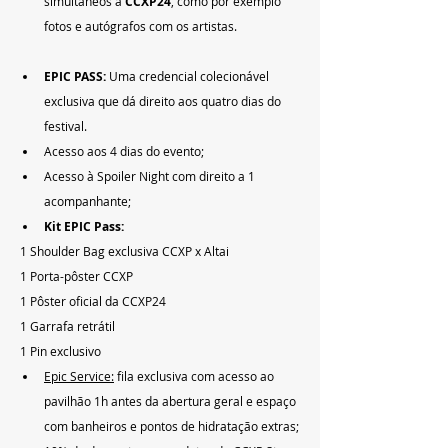
simultâneos à 
CCXP24
, como por exemplo 
fotos e autógrafos com os artistas.
EPIC PASS:
 Uma credencial colecionável 
exclusiva que dá direito aos quatro dias do 
festival.
Acesso aos 4 dias do evento;
Acesso à Spoiler Night com direito a 1 
acompanhante;
Kit EPIC Pass:
1 Shoulder Bag exclusiva CCXP x Altai
1 Porta-pôster CCXP
1 Pôster oficial da CCXP24
1 Garrafa retrátil
1 Pin exclusivo
Epic Service:
 fila exclusiva com acesso ao 
pavilhão 1h antes da abertura geral e espaço 
com banheiros e pontos de hidratação extras;