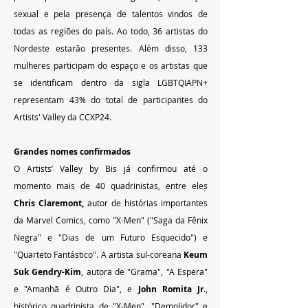
sexual e pela presença de talentos vindos de 
todas as regiões do país. Ao todo, 36 artistas do 
Nordeste estarão presentes. Além disso, 133 
mulheres participam do espaço e os artistas que 
se identificam dentro da sigla LGBTQIAPN+ 
representam 43% do total de participantes do 
Artists' Valley da CCXP24.
Grandes nomes confirmados
O Artists’ Valley by Bis já confirmou até o 
momento mais de 40 quadrinistas, entre eles 
Chris Claremont,
 autor de histórias importantes 
da Marvel Comics, como "X-Men" ("Saga da Fênix 
Negra" e "Dias de um Futuro Esquecido") e 
"Quarteto Fantástico". A artista sul-coreana
 Keum 
Suk Gendry-Kim
, autora de "Grama", "A Espera" 
e "Amanhã é Outro Dia", e
 John Romita Jr
., 
histórico quadrinista de "X-Men", "Demolidor" e 