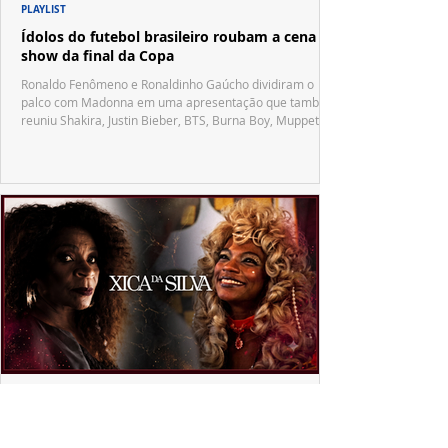
PLAYLIST
Ídolos do futebol brasileiro roubam a cena no
show da final da Copa
Ronaldo Fenômeno e Ronaldinho Gaúcho dividiram o
palco com Madonna em uma apresentação que também
reuniu Shakira, Justin Bieber, BTS, Burna Boy, Muppets,
Vila Sésamo e uma emocionante homenagem a Pelé.
PRODUÇÕES NACIONAIS
"Xica da Silva" ganha nova vida em 4K e