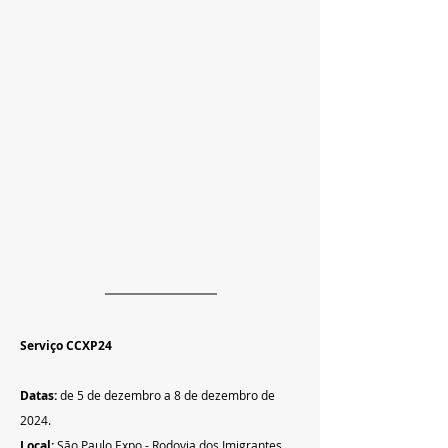
Serviço CCXP24 
Datas:
 de 5 de dezembro a 8 de dezembro de 
2024.   
Local: 
São Paulo Expo - Rodovia dos Imigrantes, 