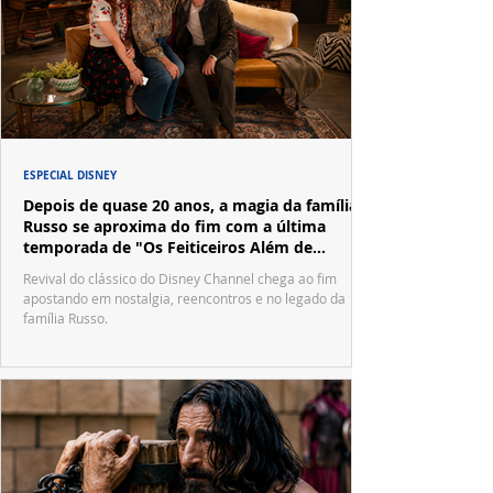
ESPECIAL DISNEY
Depois de quase 20 anos, a magia da família
Russo se aproxima do fim com a última
temporada de "Os Feiticeiros Além de
Waverly Place"
Revival do clássico do Disney Channel chega ao fim
apostando em nostalgia, reencontros e no legado da
família Russo.