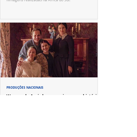
PRODUÇÕES NACIONAIS
Wagner de Assis leva aos cinemas a história
real que dividiu ciência e espiritualidade
"The Fox Sisters", novo longa de Wagner de Assis,
estreia em setembro e revisita a história real das irmãs
que deram origem ao moderno espiritualismo ocidental.