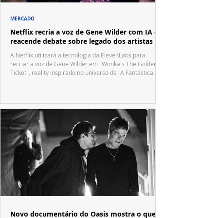
MERCADO
Netflix recria a voz de Gene Wilder com IA e
reacende debate sobre legado dos artistas
A Netflix utilizará a tecnologia da ElevenLabs para
recriar a voz de Gene Wilder em "Wonka's The Golden
Ticket", reality inspirado no universo de "A Fantástica
Fábrica de Chocolate".
Novo documentário do Oasis mostra o que