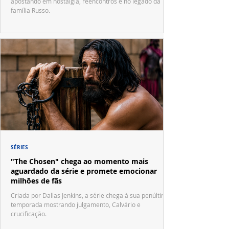
apostando em nostalgia, reencontros e no legado da
família Russo.
SÉRIES
"The Chosen" chega ao momento mais
aguardado da série e promete emocionar
milhões de fãs
Criada por Dallas Jenkins, a série chega à sua penúltima
temporada mostrando julgamento, Calvário e
crucificação.