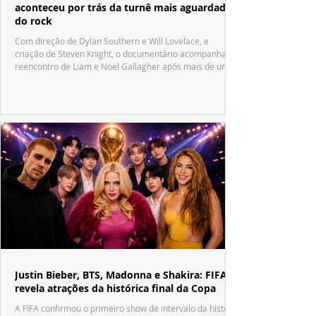
aconteceu por trás da turnê mais aguardada
do rock
Com direção de Dylan Southern e Will Lovelace, e
criação de Steven Knight, o documentário acompanha o
reencontro de Liam e Noel Gallagher após mais de uma
década.
Justin Bieber, BTS, Madonna e Shakira: FIFA
revela atrações da histórica final da Copa
A FIFA confirmou o primeiro show de intervalo da história