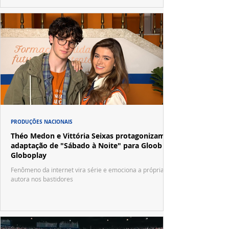
PRODUÇÕES NACIONAIS
Théo Medon e Vittória Seixas protagonizam
adaptação de "Sábado à Noite" para Gloob e
Globoplay
Fenômeno da internet vira série e emociona a própria
autora nos bastidores