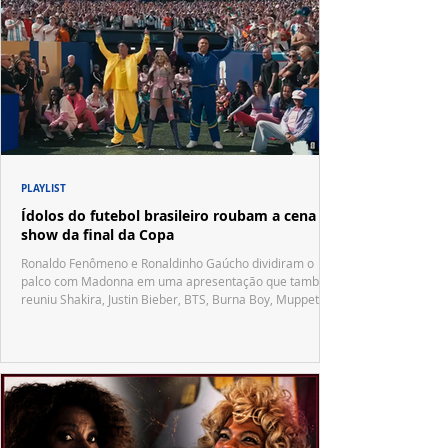
PLAYLIST
Ídolos do futebol brasileiro roubam a cena no
show da final da Copa
Ronaldo Fenômeno e Ronaldinho Gaúcho dividiram o
palco com Madonna em uma apresentação que também
reuniu Shakira, Justin Bieber, BTS, Burna Boy, Muppets,
Vila Sésamo e uma emocionante homenagem a Pelé.