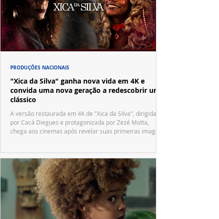
PRODUÇÕES NACIONAIS
"Xica da Silva" ganha nova vida em 4K e
convida uma nova geração a redescobrir um
clássico
A versão restaurada em 4K de "Xica da Silva", dirigida
por Cacá Diegues e protagonizada por Zezé Motta,
chega aos cinemas após revelar suas primeiras imagens
no trailer oficial.