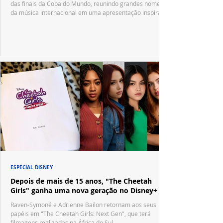
das finais da Copa do Mundo, reunindo grandes nomes
da música internacional em uma apresentação inspirada
no tradicional Halftime Show do Super Bowl.
ESPECIAL DISNEY
Depois de mais de 15 anos, "The Cheetah
Girls" ganha uma nova geração no Disney+
Raven-Symoné e Adrienne Bailon retornam aos seus
papéis em "The Cheetah Girls: Next Gen", que terá
filmagens realizadas na África do Sul.