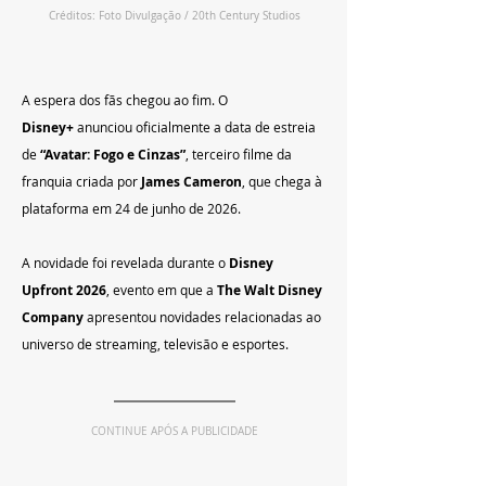
Créditos: Foto Divulgação / 20th Century Studios
A espera dos fãs chegou ao fim. O 
Disney+
 anunciou oficialmente a data de estreia 
de 
“Avatar: Fogo e Cinzas”
, terceiro filme da 
franquia criada por 
James Cameron
, que chega à 
plataforma em 24 de junho de 2026.
A novidade foi revelada durante o 
Disney 
Upfront 2026
, evento em que a 
The Walt Disney 
Company
 apresentou novidades relacionadas ao 
universo de streaming, televisão e esportes.
CONTINUE APÓS A PUBLICIDADE