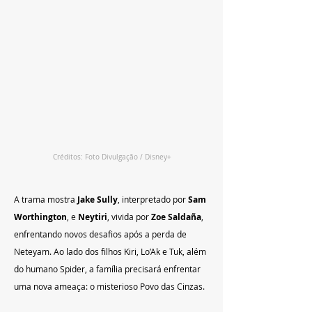
Créditos: Foto Divulgação / Disney+
A trama mostra 
Jake Sully
, interpretado por 
Sam 
Worthington
, e 
Neytiri
, vivida por 
Zoe Saldaña
, 
enfrentando novos desafios após a perda de 
Neteyam. Ao lado dos filhos Kiri, Lo’Ak e Tuk, além 
do humano Spider, a família precisará enfrentar 
uma nova ameaça: o misterioso Povo das Cinzas.