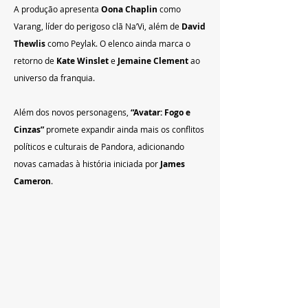
A produção apresenta 
Oona Chaplin
 como 
Varang, líder do perigoso clã Na’Vi, além de 
David 
Thewlis
 como Peylak. O elenco ainda marca o 
retorno de 
Kate Winslet
 e 
Jemaine Clement
 ao 
universo da franquia.
Além dos novos personagens, 
“Avatar: Fogo e 
Cinzas”
 promete expandir ainda mais os conflitos 
políticos e culturais de Pandora, adicionando 
novas camadas à história iniciada por 
James 
Cameron
.