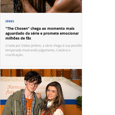
SÉRIES
"The Chosen" chega ao momento mais
aguardado da série e promete emocionar
milhões de fãs
Criada por Dallas Jenkins, a série chega à sua penúltima
temporada mostrando julgamento, Calvário e
crucificação.