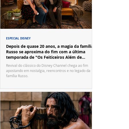
ESPECIAL DISNEY
Depois de quase 20 anos, a magia da família
Russo se aproxima do fim com a última
temporada de "Os Feiticeiros Além de
Waverly Place"
Revival do clássico do Disney Channel chega ao fim
apostando em nostalgia, reencontros e no legado da
família Russo.