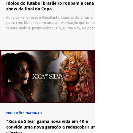
Ídolos do futebol brasileiro roubam a cena no
show da final da Copa
Ronaldo Fenômeno e Ronaldinho Gaúcho dividiram o
palco com Madonna em uma apresentação que também
reuniu Shakira, Justin Bieber, BTS, Burna Boy, Muppets,
Vila Sésamo e uma emocionante homenagem a Pelé.
PRODUÇÕES NACIONAIS
"Xica da Silva" ganha nova vida em 4K e
convida uma nova geração a redescobrir um
clássico