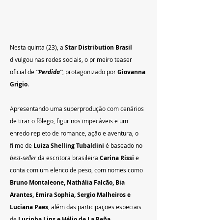
Nesta quinta (23), a 
Star Distribution Brasil 
divulgou nas redes sociais, o primeiro teaser 
oficial de 
“Perdida”
, protagonizado por 
Giovanna 
Grigio
.
Apresentando uma superprodução com cenários 
de tirar o fôlego, figurinos impecáveis e um 
enredo repleto de romance, ação e aventura, o 
filme de 
Luiza Shelling Tubaldini 
é baseado no 
best-seller
 da escritora brasileira 
Carina Rissi 
e 
conta com um elenco de peso, com nomes como
Bruno Montaleone, Nathália Falcão, Bia 
Arantes, Emira Sophia, Sergio Malheiros e 
Luciana Paes
, além das participações especiais 
de 
Lucinha Lins e Hélio de La Peña
.