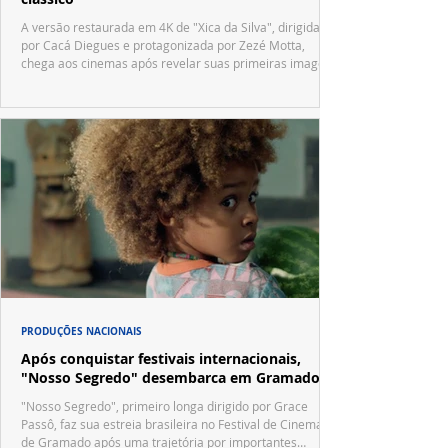
A versão restaurada em 4K de "Xica da Silva", dirigida
por Cacá Diegues e protagonizada por Zezé Motta,
chega aos cinemas após revelar suas primeiras imagens
no trailer oficial.
PRODUÇÕES NACIONAIS
Após conquistar festivais internacionais,
"Nosso Segredo" desembarca em Gramado
"Nosso Segredo", primeiro longa dirigido por Grace
Passô, faz sua estreia brasileira no Festival de Cinema
de Gramado após uma trajetória por importantes