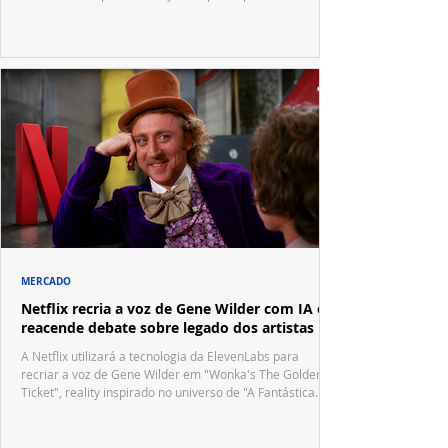
festivais internacionais.
MERCADO
Netflix recria a voz de Gene Wilder com IA e
reacende debate sobre legado dos artistas
A Netflix utilizará a tecnologia da ElevenLabs para
recriar a voz de Gene Wilder em "Wonka's The Golden
Ticket", reality inspirado no universo de "A Fantástica
Fábrica de Chocolate".