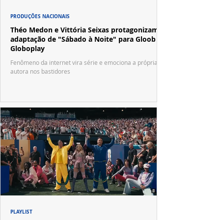
PRODUÇÕES NACIONAIS
Théo Medon e Vittória Seixas protagonizam
adaptação de "Sábado à Noite" para Gloob e
Globoplay
Fenômeno da internet vira série e emociona a própria
autora nos bastidores
PLAYLIST