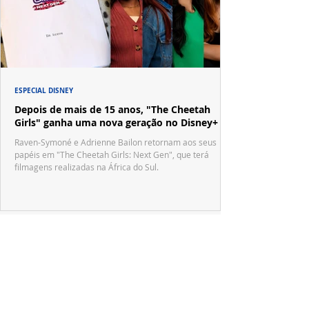
ESPECIAL DISNEY
Depois de mais de 15 anos, "The Cheetah
Girls" ganha uma nova geração no Disney+
Raven-Symoné e Adrienne Bailon retornam aos seus
papéis em "The Cheetah Girls: Next Gen", que terá
filmagens realizadas na África do Sul.