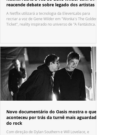
reacende debate sobre legado dos artistas
A Netflix utilizará a tecnologia da ElevenLabs para
recriar a voz de Gene Wilder em "Wonka's The Golden
Ticket", reality inspirado no universo de "A Fantástica
Fábrica de Chocolate".
Novo documentário do Oasis mostra o que
aconteceu por trás da turnê mais aguardada
do rock
Com direção de Dylan Southern e Will Lovelace, e