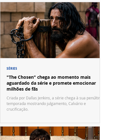
SÉRIES
"The Chosen" chega ao momento mais
aguardado da série e promete emocionar
milhões de fãs
Criada por Dallas Jenkins, a série chega à sua penúltima
temporada mostrando julgamento, Calvário e
crucificação.