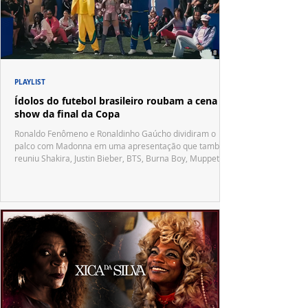
PLAYLIST
Ídolos do futebol brasileiro roubam a cena no
show da final da Copa
Ronaldo Fenômeno e Ronaldinho Gaúcho dividiram o
palco com Madonna em uma apresentação que também
reuniu Shakira, Justin Bieber, BTS, Burna Boy, Muppets,
Vila Sésamo e uma emocionante homenagem a Pelé.