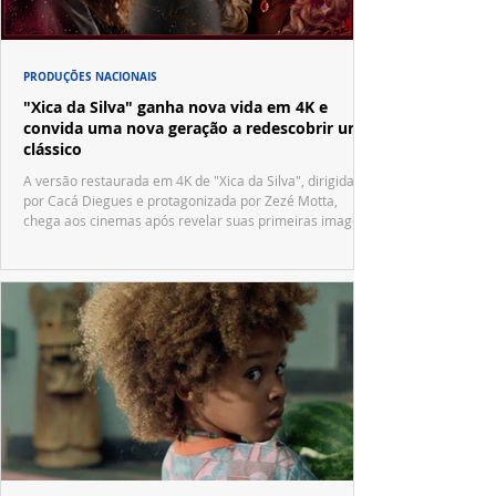
PRODUÇÕES NACIONAIS
"Xica da Silva" ganha nova vida em 4K e
convida uma nova geração a redescobrir um
clássico
A versão restaurada em 4K de "Xica da Silva", dirigida
por Cacá Diegues e protagonizada por Zezé Motta,
chega aos cinemas após revelar suas primeiras imagens
no trailer oficial.