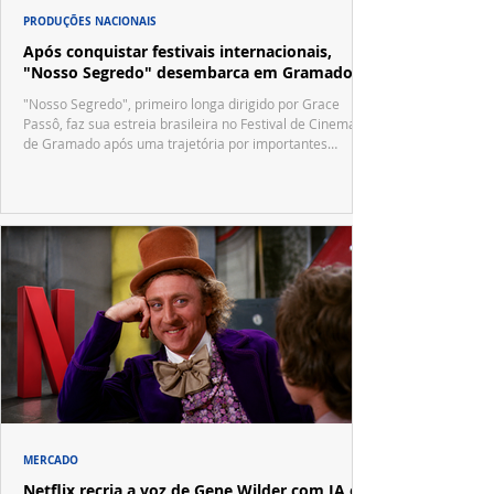
PRODUÇÕES NACIONAIS
Após conquistar festivais internacionais,
"Nosso Segredo" desembarca em Gramado
"Nosso Segredo", primeiro longa dirigido por Grace
Passô, faz sua estreia brasileira no Festival de Cinema
de Gramado após uma trajetória por importantes
festivais internacionais.
MERCADO
Netflix recria a voz de Gene Wilder com IA e