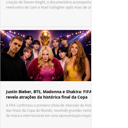
criação de Steven Knight, o documentário acompanha o
reencontro de Liam e Noel Gallagher após mais de uma
década.
Justin Bieber, BTS, Madonna e Shakira: FIFA
revela atrações da histórica final da Copa
A FIFA confirmou o primeiro show de intervalo da história
das finais da Copa do Mundo, reunindo grandes nomes
da música internacional em uma apresentação inspirada
no tradicional Halftime Show do Super Bowl.