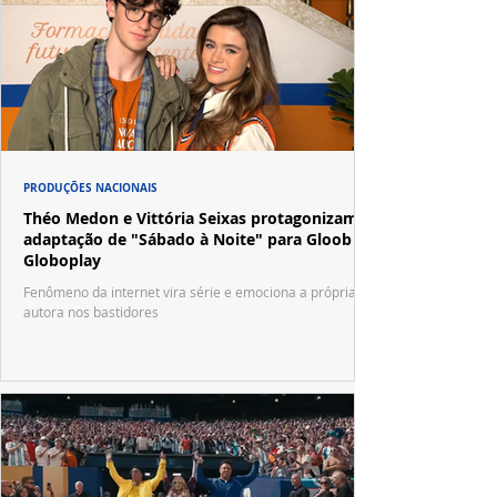
PRODUÇÕES NACIONAIS
Théo Medon e Vittória Seixas protagonizam
adaptação de "Sábado à Noite" para Gloob e
Globoplay
Fenômeno da internet vira série e emociona a própria
autora nos bastidores