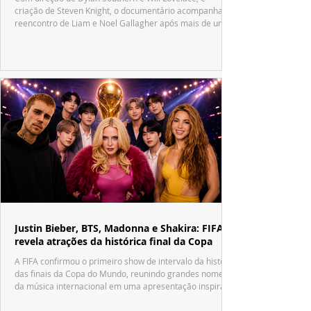
criação de Steven Knight, o documentário acompanha o
reencontro de Liam e Noel Gallagher após mais de uma
década.
Justin Bieber, BTS, Madonna e Shakira: FIFA
revela atrações da histórica final da Copa
A FIFA confirmou o primeiro show de intervalo da história
das finais da Copa do Mundo, reunindo grandes nomes
da música internacional em uma apresentação inspirada
no tradicional Halftime Show do Super Bowl.