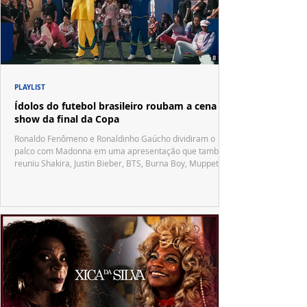
PLAYLIST
Ídolos do futebol brasileiro roubam a cena no
show da final da Copa
Ronaldo Fenômeno e Ronaldinho Gaúcho dividiram o
palco com Madonna em uma apresentação que também
reuniu Shakira, Justin Bieber, BTS, Burna Boy, Muppets,
Vila Sésamo e uma emocionante homenagem a Pelé.