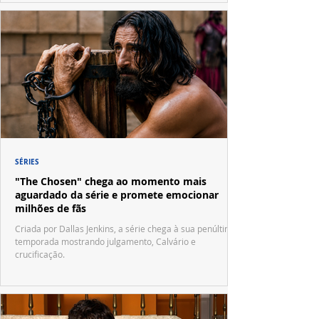
SÉRIES
"The Chosen" chega ao momento mais
aguardado da série e promete emocionar
milhões de fãs
Criada por Dallas Jenkins, a série chega à sua penúltima
temporada mostrando julgamento, Calvário e
crucificação.