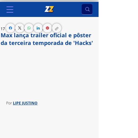
17 de abr. de 2024
2 min de leitura
Max lança trailer oficial e pôster
da terceira temporada de 'Hacks'
A temporada de nove episódios estreará com 
dois capítulos, seguidos por dois episódios 
semanais, com a apresentação do episódio final 
no dia 30 de maio. 
Por 
LIPE JUSTINO