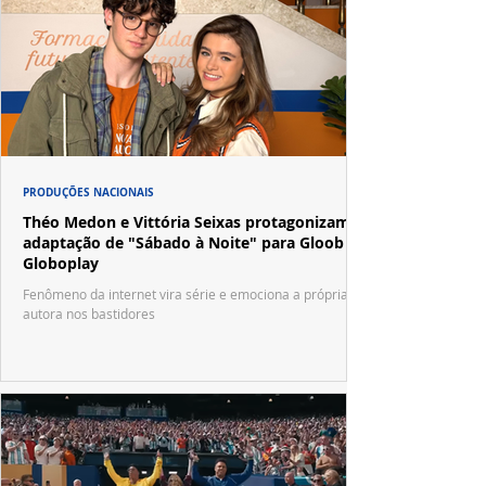
PRODUÇÕES NACIONAIS
Théo Medon e Vittória Seixas protagonizam
adaptação de "Sábado à Noite" para Gloob e
Globoplay
Fenômeno da internet vira série e emociona a própria
autora nos bastidores