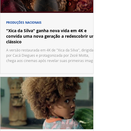
PRODUÇÕES NACIONAIS
"Xica da Silva" ganha nova vida em 4K e
convida uma nova geração a redescobrir um
clássico
A versão restaurada em 4K de "Xica da Silva", dirigida
por Cacá Diegues e protagonizada por Zezé Motta,
chega aos cinemas após revelar suas primeiras imagens
no trailer oficial.