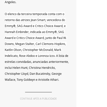
Angeles. 
O elenco da terceira temporada conta com o 
retorno das atrizes Jean Smart, vencedora do 
Emmy®, SAG Award e Critics Choice Award, e 
Hannah Einbinder, indicada ao Emmy®, SAG 
Award e Critics Choice Award, junto de Paul W. 
Downs, Megan Stalter, Carl Clemons-Hopkins, 
Kaitlin Olson, Christopher McDonald, Mark 
Indelicato, Rose Abdoo e Lorenza Izzo. 
A lista de 
estrelas convidadas, anunciadas anteriormente, 
inclui Helen Hunt, Christina Hendricks, 
Christopher Lloyd, Dan Bucatinsky, George 
Wallace, Tony Goldwyn e Aristotle Athari.
CONTINUE APÓS A PUBLICIDADE