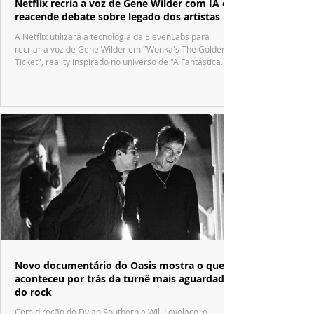
Netflix recria a voz de Gene Wilder com IA e
reacende debate sobre legado dos artistas
A Netflix utilizará a tecnologia da ElevenLabs para
recriar a voz de Gene Wilder em "Wonka's The Golden
Ticket", reality inspirado no universo de "A Fantástica
Fábrica de Chocolate".
Novo documentário do Oasis mostra o que
aconteceu por trás da turnê mais aguardada
do rock
Com direção de Dylan Southern e Will Lovelace, e