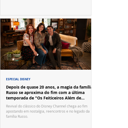
ESPECIAL DISNEY
Depois de quase 20 anos, a magia da família
Russo se aproxima do fim com a última
temporada de "Os Feiticeiros Além de
Waverly Place"
Revival do clássico do Disney Channel chega ao fim
apostando em nostalgia, reencontros e no legado da
família Russo.