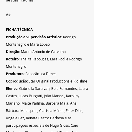
de suas histórias.
## 
FICHA TÉCNICA
Produção e Supervisão Artística:
 Rodrigo 
Montenegro e Mara Lobão 
Direção:
 Marco Antonio de Carvalho 
Roteiro:
 Thalita Rebouças, Lara Rodi e Rodrigo 
Montenegro 
Produtora: 
Panorâmica Filmes 
Coprodução: 
Star Original Productions e RioF
ilme
Elenco:
 Gabriella Saraivah, Bela Fernandes, Laura 
Castro, Lucas Burgatti, João Manoel, Karoliny 
Mariano, Maitê Padilha, Bárbara Maia, Ana 
Bárbara Malaquias, Clarissa Müller, Ester Dias, 
A
ngela Paz, Renata Castro Barbosa e as 
participações especiais de Hugo Gloss, 
Caio 