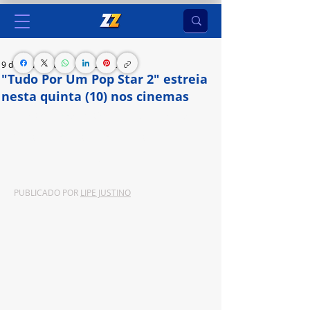
9 de out. de 2024
2 min de leitura
"Tudo Por Um Pop Star 2" estreia
nesta quinta (10) nos cinemas
A continuação da história inspirada na obra de 
Thalita Rebouças traz novas aventuras e 
celebrações de amizade
PUBLICADO POR 
LIPE JUSTINO