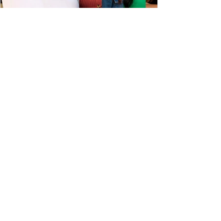
ESPECIAL DISNEY
Depois de mais de 15 anos, "The Cheetah
Girls" ganha uma nova geração no Disney+
Raven-Symoné e Adrienne Bailon retornam aos seus
papéis em "The Cheetah Girls: Next Gen", que terá
filmagens realizadas na África do Sul.