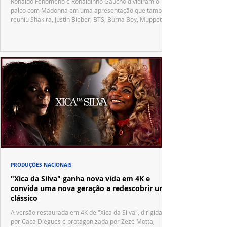
Ronaldo Fenômeno e Ronaldinho Gaúcho dividiram o
palco com Madonna em uma apresentação que também
reuniu Shakira, Justin Bieber, BTS, Burna Boy, Muppets,
Vila Sésamo e uma emocionante homenagem a Pelé.
PRODUÇÕES NACIONAIS
"Xica da Silva" ganha nova vida em 4K e
convida uma nova geração a redescobrir um
clássico
A versão restaurada em 4K de "Xica da Silva", dirigida
por Cacá Diegues e protagonizada por Zezé Motta,