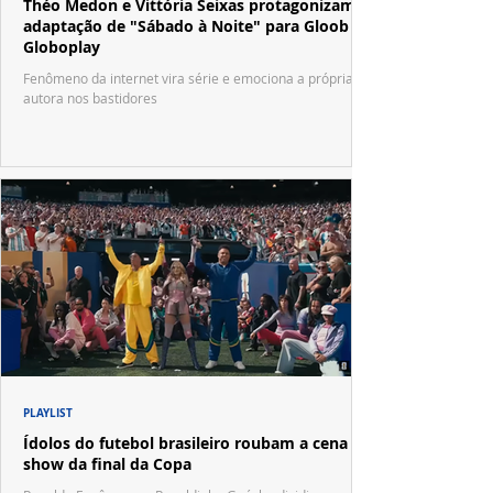
Théo Medon e Vittória Seixas protagonizam
adaptação de "Sábado à Noite" para Gloob e
Globoplay
Fenômeno da internet vira série e emociona a própria
autora nos bastidores
PLAYLIST
Ídolos do futebol brasileiro roubam a cena no
show da final da Copa