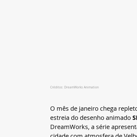
Créditos: DreamWorks Animation
O mês de janeiro chega reple
estreia do desenho animado 
S
DreamWorks, a série apresen
cidade com atmosfera de Velh