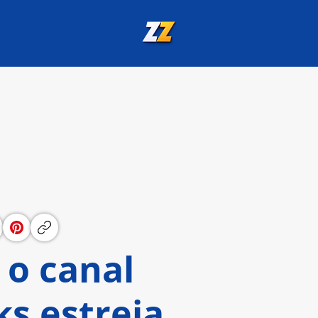
 o canal
s estreia