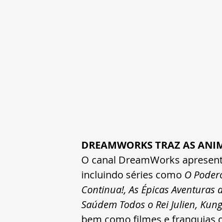
DREAMWORKS TRAZ AS ANIM
O canal DreamWorks apresenta 
incluindo séries como 
O Podero
Continua!, As Épicas Aventuras 
Saúdem Todos o Rei Julien, Kun
bem como filmes e franquias 