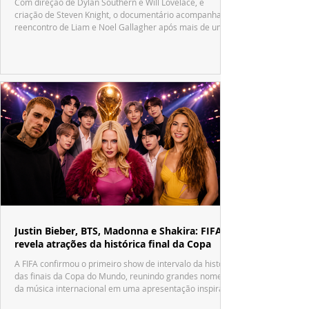
Com direção de Dylan Southern e Will Lovelace, e
criação de Steven Knight, o documentário acompanha o
reencontro de Liam e Noel Gallagher após mais de uma
década.
Justin Bieber, BTS, Madonna e Shakira: FIFA
revela atrações da histórica final da Copa
A FIFA confirmou o primeiro show de intervalo da história
das finais da Copa do Mundo, reunindo grandes nomes
da música internacional em uma apresentação inspirada
no tradicional Halftime Show do Super Bowl.