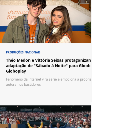
PRODUÇÕES NACIONAIS
Théo Medon e Vittória Seixas protagonizam
adaptação de "Sábado à Noite" para Gloob e
Globoplay
Fenômeno da internet vira série e emociona a própria
autora nos bastidores