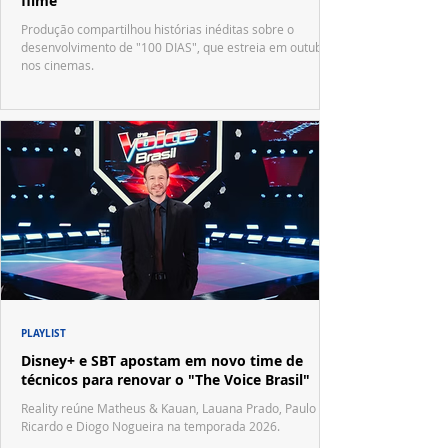
filme
Produção compartilhou histórias inéditas sobre o
desenvolvimento de "100 DIAS", que estreia em outubro
nos cinemas.
PLAYLIST
Disney+ e SBT apostam em novo time de
técnicos para renovar o "The Voice Brasil"
Reality reúne Matheus & Kauan, Lauana Prado, Paulo
Ricardo e Diogo Nogueira na temporada 2026.