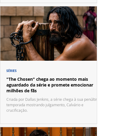
SÉRIES
"The Chosen" chega ao momento mais
aguardado da série e promete emocionar
milhões de fãs
Criada por Dallas Jenkins, a série chega à sua penúltima
temporada mostrando julgamento, Calvário e
crucificação.