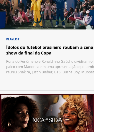
PLAYLIST
Ídolos do futebol brasileiro roubam a cena no
show da final da Copa
Ronaldo Fenômeno e Ronaldinho Gaúcho dividiram o
palco com Madonna em uma apresentação que também
reuniu Shakira, Justin Bieber, BTS, Burna Boy, Muppets,
Vila Sésamo e uma emocionante homenagem a Pelé.