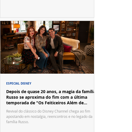
ESPECIAL DISNEY
Depois de quase 20 anos, a magia da família
Russo se aproxima do fim com a última
temporada de "Os Feiticeiros Além de
Waverly Place"
Revival do clássico do Disney Channel chega ao fim
apostando em nostalgia, reencontros e no legado da
família Russo.