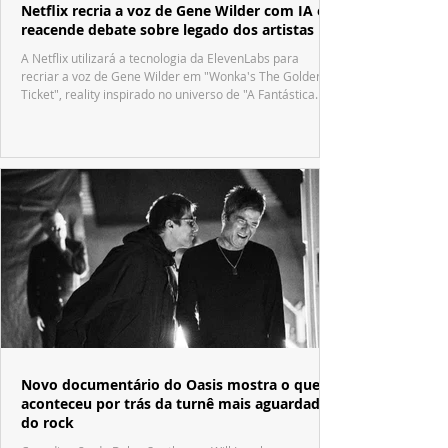
Netflix recria a voz de Gene Wilder com IA e
reacende debate sobre legado dos artistas
A Netflix utilizará a tecnologia da ElevenLabs para
recriar a voz de Gene Wilder em "Wonka's The Golden
Ticket", reality inspirado no universo de "A Fantástica
Fábrica de Chocolate".
Novo documentário do Oasis mostra o que
aconteceu por trás da turnê mais aguardada
do rock