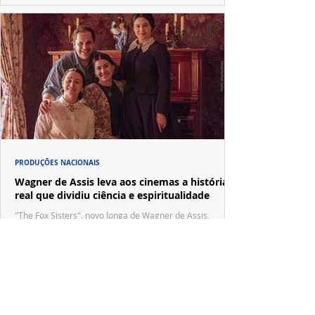
PRODUÇÕES NACIONAIS
Wagner de Assis leva aos cinemas a história
real que dividiu ciência e espiritualidade
"The Fox Sisters", novo longa de Wagner de Assis,
estreia em setembro e revisita a história real das irmãs
que deram origem ao moderno espiritualismo ocidental.