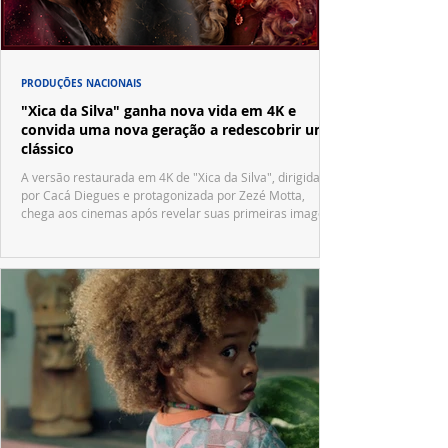
PRODUÇÕES NACIONAIS
"Xica da Silva" ganha nova vida em 4K e
convida uma nova geração a redescobrir um
clássico
A versão restaurada em 4K de "Xica da Silva", dirigida
por Cacá Diegues e protagonizada por Zezé Motta,
chega aos cinemas após revelar suas primeiras imagens
no trailer oficial.