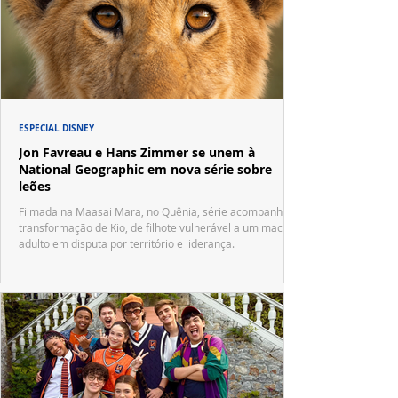
ESPECIAL DISNEY
Jon Favreau e Hans Zimmer se unem à
National Geographic em nova série sobre
leões
Filmada na Maasai Mara, no Quênia, série acompanha a
transformação de Kio, de filhote vulnerável a um macho
adulto em disputa por território e liderança.