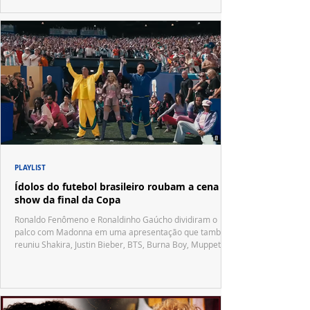
PLAYLIST
Ídolos do futebol brasileiro roubam a cena no
show da final da Copa
Ronaldo Fenômeno e Ronaldinho Gaúcho dividiram o
palco com Madonna em uma apresentação que também
reuniu Shakira, Justin Bieber, BTS, Burna Boy, Muppets,
Vila Sésamo e uma emocionante homenagem a Pelé.