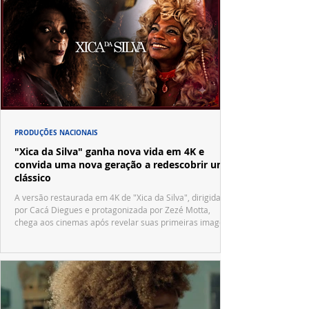
PRODUÇÕES NACIONAIS
"Xica da Silva" ganha nova vida em 4K e
convida uma nova geração a redescobrir um
clássico
A versão restaurada em 4K de "Xica da Silva", dirigida
por Cacá Diegues e protagonizada por Zezé Motta,
chega aos cinemas após revelar suas primeiras imagens
no trailer oficial.