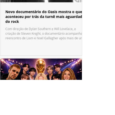
Novo documentário do Oasis mostra o que
aconteceu por trás da turnê mais aguardada
do rock
Com direção de Dylan Southern e Will Lovelace, e
criação de Steven Knight, o documentário acompanha o
reencontro de Liam e Noel Gallagher após mais de uma
década.
Justin Bieber, BTS, Madonna e Shakira: FIFA