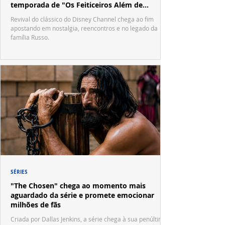
temporada de "Os Feiticeiros Além de
Waverly Place"
Revival do clássico do Disney Channel chega ao fim
apostando em nostalgia, reencontros e no legado da
família Russo.
SÉRIES
"The Chosen" chega ao momento mais
aguardado da série e promete emocionar
milhões de fãs
Criada por Dallas Jenkins, a série chega à sua penúltima