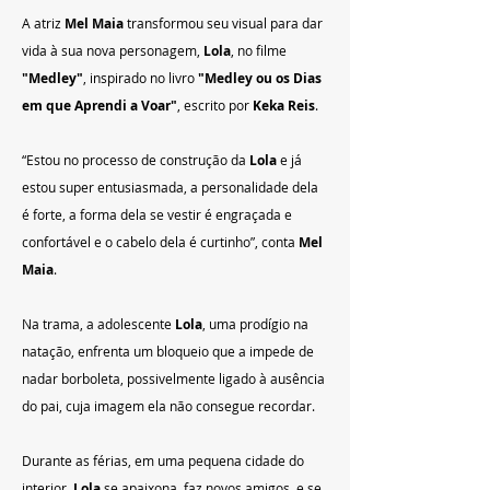
A atriz 
Mel Maia
 transformou seu visual para dar 
vida à sua nova personagem, 
Lola
, no filme 
"Medley"
, inspirado no livro 
"Medley ou os Dias 
em que Aprendi a Voar"
, escrito por 
Keka Reis
.
“Estou no processo de construção da 
Lola
 e já 
estou super entusiasmada, a personalidade dela 
é forte, a forma dela se vestir é engraçada e 
confortável e o cabelo dela é curtinho”, conta 
Mel 
Maia
.
Na trama, a adolescente 
Lola
, uma prodígio na 
natação, enfrenta um bloqueio que a impede de 
nadar borboleta, possivelmente ligado à ausência 
do pai, cuja imagem ela não consegue recordar.
Durante as férias, em uma pequena cidade do 
interior, 
Lola
 se apaixona, faz novos amigos, e se 