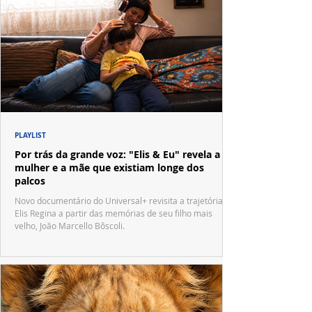
PLAYLIST
Por trás da grande voz: "Elis & Eu" revela a
mulher e a mãe que existiam longe dos
palcos
Novo documentário do Universal+ revisita a trajetória de
Elis Regina a partir das memórias de seu filho mais
velho, João Marcello Bôscoli.