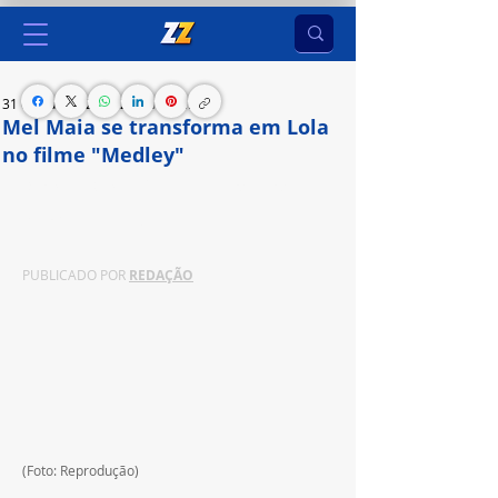
31 de out. de 2024
2 min de leitura
Mel Maia se transforma em Lola
no filme "Medley"
O longa metragem é mais uma produção da 
Panorâmica Filmes.
PUBLICADO POR 
REDAÇÃO
(Foto: Reprodução)