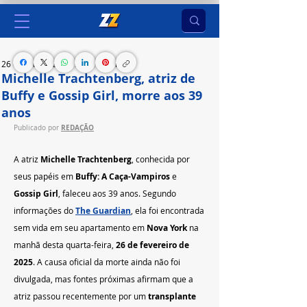
26 de fev. de 2025
1 min de leitura
Michelle Trachtenberg, atriz de
Buffy e Gossip Girl, morre aos 39
anos
REDAÇÃO
Publicado por 
A atriz 
Michelle Trachtenberg
, conhecida por 
seus papéis em 
Buffy: A Caça-Vampiros
 e 
Gossip Girl
, faleceu aos 39 anos. Segundo 
informações do 
The Guardian
, ela foi encontrada 
sem vida em seu apartamento em 
Nova York
 na 
manhã desta quarta-feira, 
26 de fevereiro de 
2025
. A causa oficial da morte ainda não foi 
divulgada, mas fontes próximas afirmam que a 
atriz passou recentemente por um 
transplante 