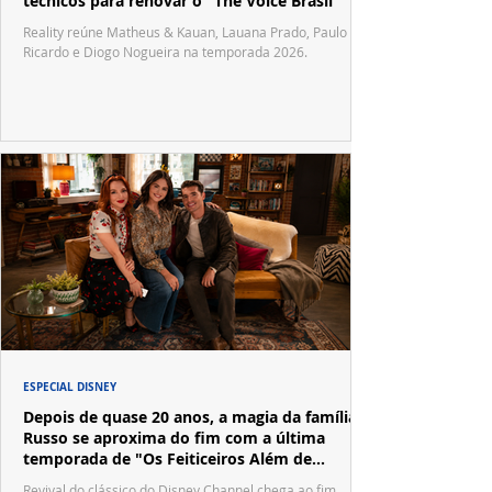
técnicos para renovar o "The Voice Brasil"
Reality reúne Matheus & Kauan, Lauana Prado, Paulo
Ricardo e Diogo Nogueira na temporada 2026.
ESPECIAL DISNEY
Depois de quase 20 anos, a magia da família
Russo se aproxima do fim com a última
temporada de "Os Feiticeiros Além de
Waverly Place"
Revival do clássico do Disney Channel chega ao fim