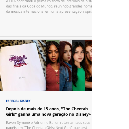
A FIFA confirmou o primeiro show de intervalo da história
das finais da Copa do Mundo, reunindo grandes nomes
da música internacional em uma apresentação inspirada
no tradicional Halftime Show do Super Bowl.
ESPECIAL DISNEY
Depois de mais de 15 anos, "The Cheetah
Girls" ganha uma nova geração no Disney+
Raven-Symoné e Adrienne Bailon retornam aos seus
papéis em "The Cheetah Girls: Next Gen", que terá