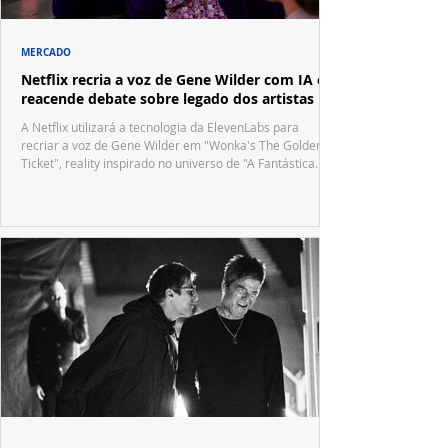
MERCADO
Netflix recria a voz de Gene Wilder com IA e
reacende debate sobre legado dos artistas
A Netflix utilizará a tecnologia da ElevenLabs para
recriar a voz de Gene Wilder em "Wonka's The Golden
Ticket", reality inspirado no universo de "A Fantástica
Fábrica de Chocolate".