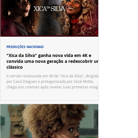
PRODUÇÕES NACIONAIS
"Xica da Silva" ganha nova vida em 4K e
convida uma nova geração a redescobrir um
clássico
A versão restaurada em 4K de "Xica da Silva", dirigida
por Cacá Diegues e protagonizada por Zezé Motta,
chega aos cinemas após revelar suas primeiras imagens
no trailer oficial.