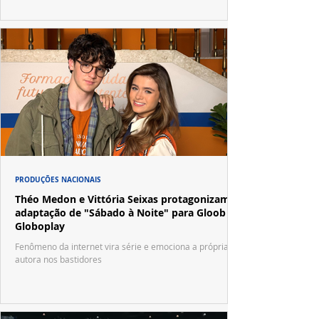
PRODUÇÕES NACIONAIS
Théo Medon e Vittória Seixas protagonizam
adaptação de "Sábado à Noite" para Gloob e
Globoplay
Fenômeno da internet vira série e emociona a própria
autora nos bastidores