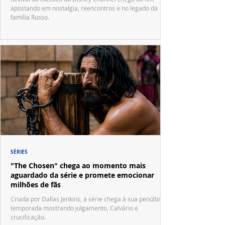
apostando em nostalgia, reencontros e no legado da
família Russo.
SÉRIES
"The Chosen" chega ao momento mais
aguardado da série e promete emocionar
milhões de fãs
Criada por Dallas Jenkins, a série chega à sua penúltima
temporada mostrando julgamento, Calvário e
crucificação.