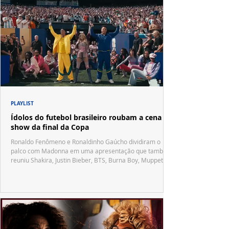
PLAYLIST
Ídolos do futebol brasileiro roubam a cena no
show da final da Copa
Ronaldo Fenômeno e Ronaldinho Gaúcho dividiram o
palco com Madonna em uma apresentação que também
reuniu Shakira, Justin Bieber, BTS, Burna Boy, Muppets,
Vila Sésamo e uma emocionante homenagem a Pelé.