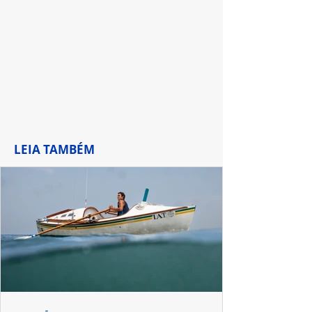
de Waverly Pla
LEIA TAMBÉM