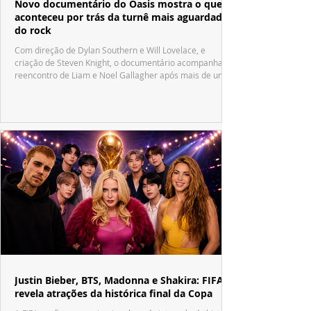
Novo documentário do Oasis mostra o que
aconteceu por trás da turnê mais aguardada
do rock
Com direção de Dylan Southern e Will Lovelace, e
criação de Steven Knight, o documentário acompanha o
reencontro de Liam e Noel Gallagher após mais de uma
década.
Justin Bieber, BTS, Madonna e Shakira: FIFA
revela atrações da histórica final da Copa