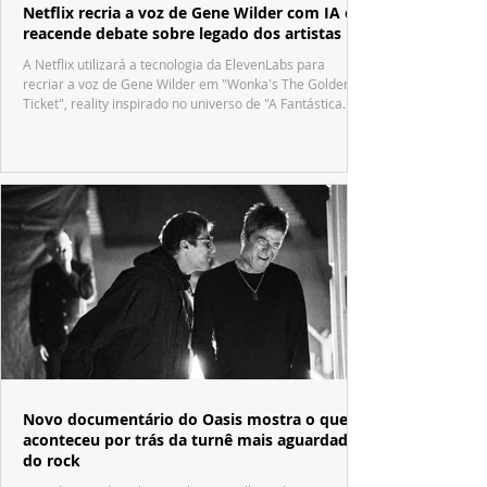
Netflix recria a voz de Gene Wilder com IA e
reacende debate sobre legado dos artistas
A Netflix utilizará a tecnologia da ElevenLabs para
recriar a voz de Gene Wilder em "Wonka's The Golden
Ticket", reality inspirado no universo de "A Fantástica
Fábrica de Chocolate".
Novo documentário do Oasis mostra o que
aconteceu por trás da turnê mais aguardada
do rock