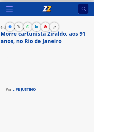
6 de abr. de 2024
2 min de leitura
Morre cartunista Ziraldo, aos 91
anos, no Rio de Janeiro
O velório será aberto ao público na Associação 
Brasileira de Imprensa, ABI, neste domingo (07) a 
partir das 10h.
Por 
LIPE JUSTINO