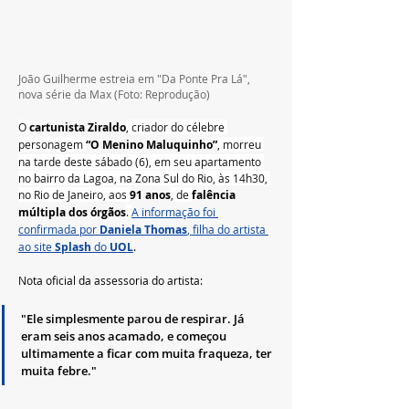
João Guilherme estreia em "Da Ponte Pra Lá", 
nova série da Max (Foto: Reprodução)
O 
cartunista Ziraldo
, criador do célebre 
personagem 
“O Menino Maluquinho”
, morreu 
na tarde deste sábado (6), em seu apartamento 
no bairro da Lagoa, na Zona Sul do Rio, às 14h30, 
no Rio de Janeiro, aos 
91 anos
, de 
falência 
múltipla dos órgãos
. 
A informação foi 
confirmada por 
Daniela Thomas
, filha do artista 
ao site 
Splash
 do 
UOL
.
Nota oficial da assessoria do artista: 
"Ele simplesmente parou de respirar. Já 
eram seis anos acamado, e começou 
ultimamente a ficar com muita fraqueza, ter 
muita febre."