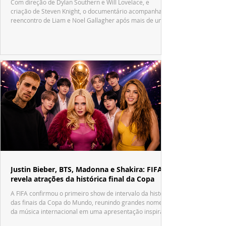
Com direção de Dylan Southern e Will Lovelace, e
criação de Steven Knight, o documentário acompanha o
reencontro de Liam e Noel Gallagher após mais de uma
década.
Justin Bieber, BTS, Madonna e Shakira: FIFA
revela atrações da histórica final da Copa
A FIFA confirmou o primeiro show de intervalo da história
das finais da Copa do Mundo, reunindo grandes nomes
da música internacional em uma apresentação inspirada
no tradicional Halftime Show do Super Bowl.