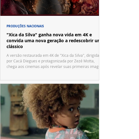
PRODUÇÕES NACIONAIS
"Xica da Silva" ganha nova vida em 4K e
convida uma nova geração a redescobrir um
clássico
A versão restaurada em 4K de "Xica da Silva", dirigida
por Cacá Diegues e protagonizada por Zezé Motta,
chega aos cinemas após revelar suas primeiras imagens
no trailer oficial.