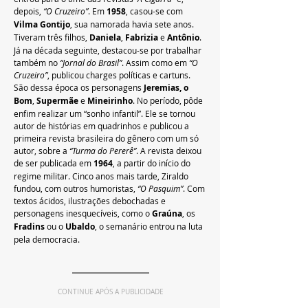
depois, 
“O Cruzeiro”
. Em 
1958
, casou-se com 
Vilma Gontijo
, sua namorada havia sete anos. 
Tiveram três filhos, 
Daniela
, 
Fabrizia
 e 
Antônio
. 
Já na década seguinte, destacou-se por trabalhar 
também no 
“Jornal do Brasil”
. Assim como em 
“O 
Cruzeiro”
, publicou charges políticas e cartuns. 
São dessa época os personagens 
Jeremias, o 
Bom
, 
Supermãe
 e 
Mineirinho
. No período, pôde 
enfim realizar um “sonho infantil”. Ele se tornou 
autor de histórias em quadrinhos e publicou a 
primeira revista brasileira do gênero com um só 
autor, sobre a 
“Turma do Pererê”
. A revista deixou 
de ser publicada em 
1964
, a partir do início do 
regime militar. Cinco anos mais tarde, Ziraldo 
fundou, com outros humoristas, 
“O Pasquim”
. Com 
textos ácidos, ilustrações debochadas e 
personagens inesquecíveis, como o 
Graúna
, os 
Fradins
 ou o 
Ubaldo
, o semanário entrou na luta 
pela democracia.
CONTINUE APÓS A PUBLICIDADE