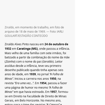
Ziraldo, em momento de trabalho, em foto de 
arquivo de 18 de maio de 1969. — Foto: IARLI 
GOULART/ESTADÃO CONTEÚDO
Ziraldo Alves Pinto nasceu em 
24 de outubro de 
1932
 em 
Caratinga (MG)
, onde passou a infância. 
Mais velho de uma família com sete irmãos, foi 
batizado a partir da combinação do nome da mãe 
(
Zizinha
) com o nome do pai (
Geraldo
). Leitor 
assíduo desde a infância, teve seu primeiro 
desenho publicado quando tinha apenas seis 
anos de idade, em 
1939
, no jornal 
“A Folha de 
Minas”
. Iniciou a carreira nos anos 
1950
, na 
revista 
“Era uma vez…”
. Em 
1954
, passou a fazer 
uma página de humor no mesmo 
“A Folha de 
Minas”
 em que havia estreado. Em 
1957
, formou-
se em Direito na Faculdade de Direito de Minas 
Gerais, em Belo Horizonte. No mesmo ano, 
entrou para o time das revistas 
“A Cigarra”
 e, 