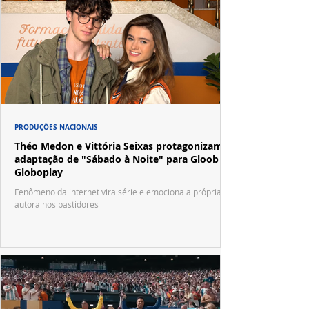
PRODUÇÕES NACIONAIS
Théo Medon e Vittória Seixas protagonizam
adaptação de "Sábado à Noite" para Gloob e
Globoplay
Fenômeno da internet vira série e emociona a própria
autora nos bastidores