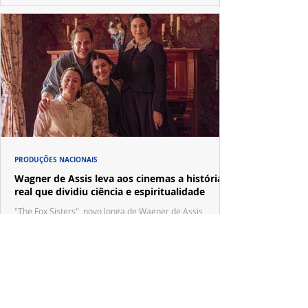
PRODUÇÕES NACIONAIS
Wagner de Assis leva aos cinemas a história
real que dividiu ciência e espiritualidade
"The Fox Sisters", novo longa de Wagner de Assis,
estreia em setembro e revisita a história real das irmãs
que deram origem ao moderno espiritualismo ocidental.