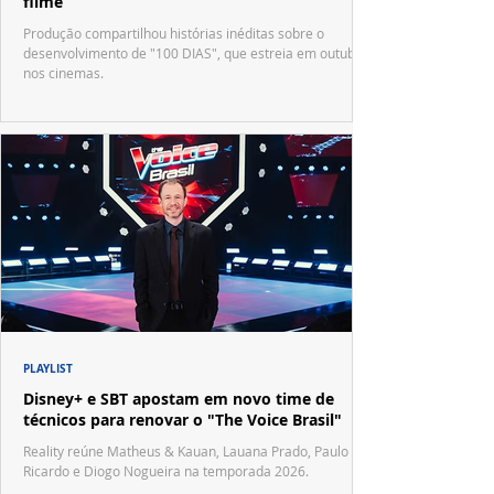
filme
Produção compartilhou histórias inéditas sobre o
desenvolvimento de "100 DIAS", que estreia em outubro
nos cinemas.
PLAYLIST
Disney+ e SBT apostam em novo time de
técnicos para renovar o "The Voice Brasil"
Reality reúne Matheus & Kauan, Lauana Prado, Paulo
Ricardo e Diogo Nogueira na temporada 2026.