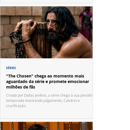
SÉRIES
"The Chosen" chega ao momento mais
aguardado da série e promete emocionar
milhões de fãs
Criada por Dallas Jenkins, a série chega à sua penúltima
temporada mostrando julgamento, Calvário e
crucificação.