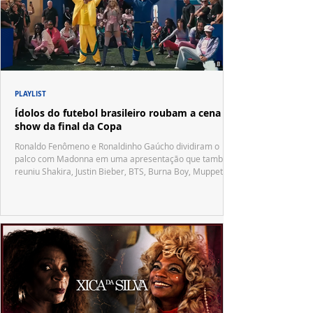
PLAYLIST
Ídolos do futebol brasileiro roubam a cena no
show da final da Copa
Ronaldo Fenômeno e Ronaldinho Gaúcho dividiram o
palco com Madonna em uma apresentação que também
reuniu Shakira, Justin Bieber, BTS, Burna Boy, Muppets,
Vila Sésamo e uma emocionante homenagem a Pelé.