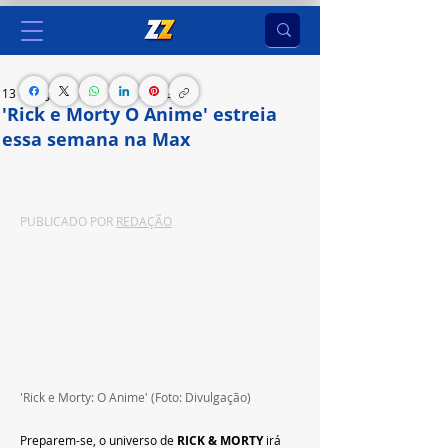
13 de ago. de 2024
1 min de leitura
'Rick e Morty O Anime' estreia
essa semana na Max
Série estreia dia 16 de agosto na Max
PUBLICADO POR 
REDAÇÃO
'Rick e Morty: O Anime' (Foto: Divulgação)
Preparem-se, o universo de 
RICK & MORTY 
irá 