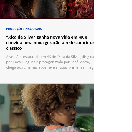
PRODUÇÕES NACIONAIS
"Xica da Silva" ganha nova vida em 4K e
convida uma nova geração a redescobrir um
clássico
A versão restaurada em 4K de "Xica da Silva", dirigida
por Cacá Diegues e protagonizada por Zezé Motta,
chega aos cinemas após revelar suas primeiras imagens
no trailer oficial.