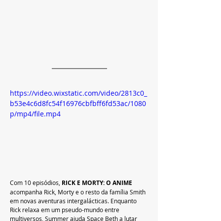
https://video.wixstatic.com/video/2813c0_
b53e4c6d8fc54f16976cbfbff6fd53ac/1080
p/mp4/file.mp4
Com 10 episódios, 
RICK E MORTY: O ANIME 
acompanha Rick, Morty e o resto da família Smith 
em novas aventuras intergalácticas. Enquanto 
Rick relaxa em um pseudo-mundo entre 
multiversos, Summer ajuda Space Beth a lutar 