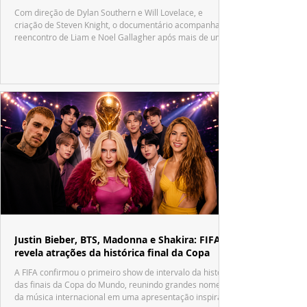
Com direção de Dylan Southern e Will Lovelace, e
criação de Steven Knight, o documentário acompanha o
reencontro de Liam e Noel Gallagher após mais de uma
década.
Justin Bieber, BTS, Madonna e Shakira: FIFA
revela atrações da histórica final da Copa
A FIFA confirmou o primeiro show de intervalo da história
das finais da Copa do Mundo, reunindo grandes nomes
da música internacional em uma apresentação inspirada