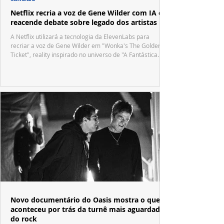
Netflix recria a voz de Gene Wilder com IA e
reacende debate sobre legado dos artistas
A Netflix utilizará a tecnologia da ElevenLabs para
recriar a voz de Gene Wilder em "Wonka's The Golden
Ticket", reality inspirado no universo de "A Fantástica
Fábrica de Chocolate".
Novo documentário do Oasis mostra o que
aconteceu por trás da turnê mais aguardada
do rock