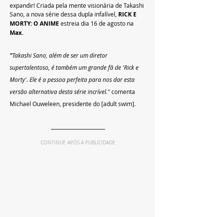
expandir! Criada pela mente visionária de Takashi 
Sano, a nova série dessa dupla infalível, 
RICK E 
MORTY: O ANIME 
estreia dia 16 de agosto na 
Max. 
"
Takashi Sano, além de ser um diretor 
supertalentoso, é também um grande fã de 'Rick e 
Morty'. Ele é a pessoa perfeita para nos dar esta 
versão alternativa desta série incrível."
 comenta 
Michael Ouweleen, presidente do [adult swim].
CONTINUE APÓS A PUBLICIDADE