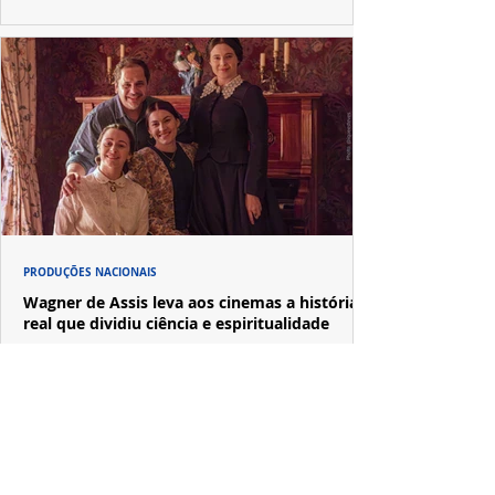
PRODUÇÕES NACIONAIS
Wagner de Assis leva aos cinemas a história
real que dividiu ciência e espiritualidade
"The Fox Sisters", novo longa de Wagner de Assis,
estreia em setembro e revisita a história real das irmãs
que deram origem ao moderno espiritualismo ocidental.