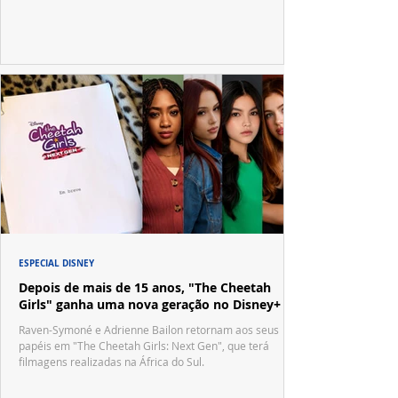
no tradicional Halftime Show do Super Bowl.
ESPECIAL DISNEY
Depois de mais de 15 anos, "The Cheetah
Girls" ganha uma nova geração no Disney+
Raven-Symoné e Adrienne Bailon retornam aos seus
papéis em "The Cheetah Girls: Next Gen", que terá
filmagens realizadas na África do Sul.