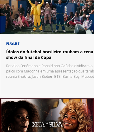
PLAYLIST
Ídolos do futebol brasileiro roubam a cena no
show da final da Copa
Ronaldo Fenômeno e Ronaldinho Gaúcho dividiram o
palco com Madonna em uma apresentação que também
reuniu Shakira, Justin Bieber, BTS, Burna Boy, Muppets,
Vila Sésamo e uma emocionante homenagem a Pelé.