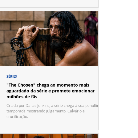
SÉRIES
"The Chosen" chega ao momento mais
aguardado da série e promete emocionar
milhões de fãs
Criada por Dallas Jenkins, a série chega à sua penúltima
temporada mostrando julgamento, Calvário e
crucificação.