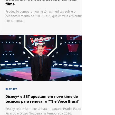
filme
Produção compartilhou histórias inéditas sobre o
desenvolvimento de "100 DIAS", que estreia em outubro
nos cinemas.
PLAYLIST
Disney+ e SBT apostam em novo time de
técnicos para renovar o "The Voice Brasil"
Reality reúne Matheus & Kauan, Lauana Prado, Paulo
Ricardo e Diogo Nogueira na temporada 2026.