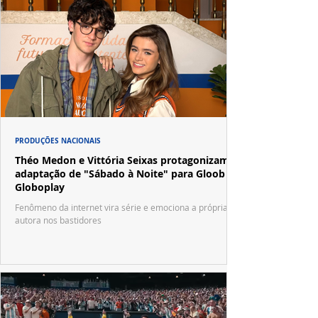
PRODUÇÕES NACIONAIS
Théo Medon e Vittória Seixas protagonizam
adaptação de "Sábado à Noite" para Gloob e
Globoplay
Fenômeno da internet vira série e emociona a própria
autora nos bastidores