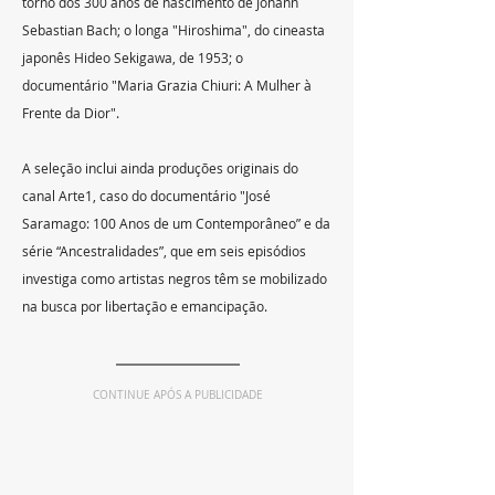
torno dos 300 anos de nascimento de Johann 
Sebastian Bach; o longa "Hiroshima", do cineasta 
japonês Hideo Sekigawa, de 1953; o 
documentário "Maria Grazia Chiuri: A Mulher à 
Frente da Dior".
A seleção inclui ainda produções originais do 
canal Arte1, caso do documentário "José 
Saramago: 100 Anos de um Contemporâneo” e da 
série “Ancestralidades”, que em seis episódios 
investiga como artistas negros têm se mobilizado 
na busca por libertação e emancipação.
CONTINUE APÓS A PUBLICIDADE