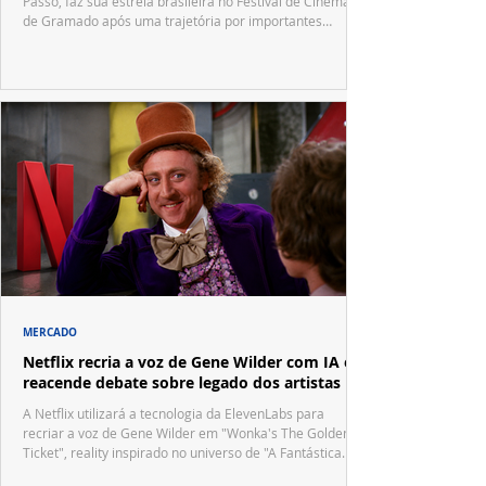
Passô, faz sua estreia brasileira no Festival de Cinema
de Gramado após uma trajetória por importantes
festivais internacionais.
MERCADO
Netflix recria a voz de Gene Wilder com IA e
reacende debate sobre legado dos artistas
A Netflix utilizará a tecnologia da ElevenLabs para
recriar a voz de Gene Wilder em "Wonka's The Golden
Ticket", reality inspirado no universo de "A Fantástica
Fábrica de Chocolate".