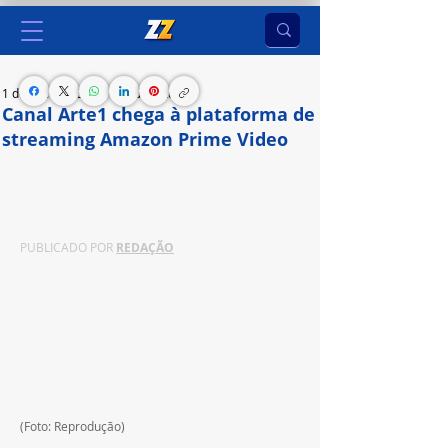
1 de set. de 2024
2 min de leitura
Canal Arte1 chega à plataforma de
streaming Amazon Prime Video
Filmes, séries e documentários exclusivos do 
Canal Arte1 agora disponíveis no Prime Video
PUBLICADO POR 
REDAÇÃO
(Foto: Reprodução)