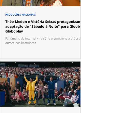
PRODUÇÕES NACIONAIS
Théo Medon e Vittória Seixas protagonizam
adaptação de "Sábado à Noite" para Gloob e
Globoplay
Fenômeno da internet vira série e emociona a própria
autora nos bastidores