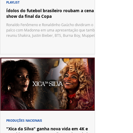
PLAYLIST
Ídolos do futebol brasileiro roubam a cena no
show da final da Copa
Ronaldo Fenômeno e Ronaldinho Gaúcho dividiram o
palco com Madonna em uma apresentação que também
reuniu Shakira, Justin Bieber, BTS, Burna Boy, Muppets,
Vila Sésamo e uma emocionante homenagem a Pelé.
PRODUÇÕES NACIONAIS
"Xica da Silva" ganha nova vida em 4K e