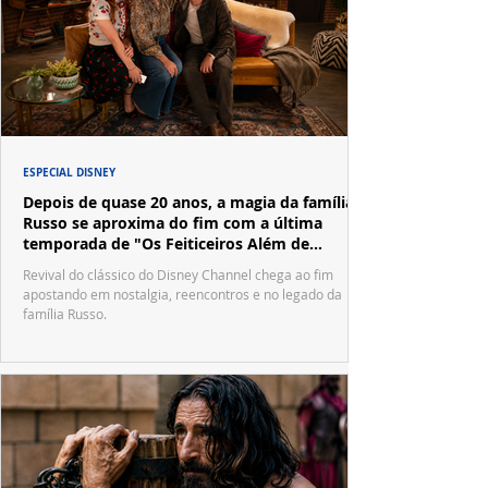
ESPECIAL DISNEY
Depois de quase 20 anos, a magia da família
Russo se aproxima do fim com a última
temporada de "Os Feiticeiros Além de
Waverly Place"
Revival do clássico do Disney Channel chega ao fim
apostando em nostalgia, reencontros e no legado da
família Russo.