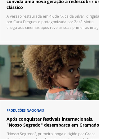
convida uma nova geração a redescobrir um
clássico
A versão restaurada em 4K de "Xica da Silva", dirigida
por Cacá Diegues e protagonizada por Zezé Motta,
chega aos cinemas após revelar suas primeiras imagens
no trailer oficial.
PRODUÇÕES NACIONAIS
Após conquistar festivais internacionais,
"Nosso Segredo" desembarca em Gramado
"Nosso Segredo", primeiro longa dirigido por Grace