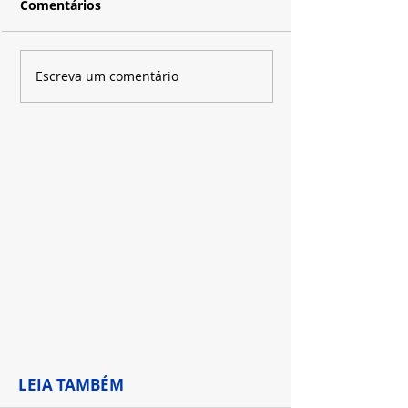
Comentários
"The Chosen" chega ao
Baseada em H
Escreva um comentário
momento mais
Coben, "Eu Vo
aguardado da série e
Encontrar" se 
promete emocionar
maior sucesso
milhões de fãs
Netflix em 202
LEIA TAMBÉM