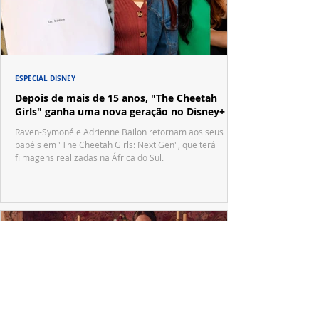
ESPECIAL DISNEY
Depois de mais de 15 anos, "The Cheetah
Girls" ganha uma nova geração no Disney+
Raven-Symoné e Adrienne Bailon retornam aos seus
papéis em "The Cheetah Girls: Next Gen", que terá
filmagens realizadas na África do Sul.