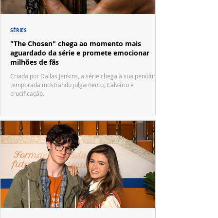
SÉRIES
"The Chosen" chega ao momento mais
aguardado da série e promete emocionar
milhões de fãs
Criada por Dallas Jenkins, a série chega à sua penúltima
temporada mostrando julgamento, Calvário e
crucificação.