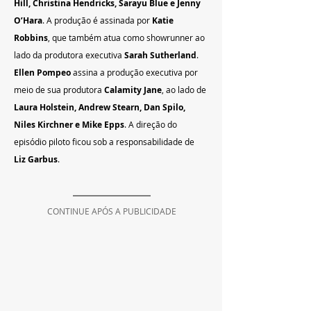
Hill, Christina Hendricks, Sarayu Blue e Jenny 
O’Hara
. A produção é assinada por 
Katie 
Robbins
, que também atua como showrunner ao 
lado da produtora executiva 
Sarah Sutherland
. 
Ellen Pompeo
 assina a produção executiva por 
meio de sua produtora 
Calamity Jane
, ao lado de 
Laura Holstein, Andrew Stearn, Dan Spilo, 
Niles Kirchner e Mike Epps
. A direção do 
episódio piloto ficou sob a responsabilidade de 
Liz Garbus
.
CONTINUE APÓS A PUBLICIDADE