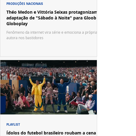
PRODUÇÕES NACIONAIS
Théo Medon e Vittória Seixas protagonizam
adaptação de "Sábado à Noite" para Gloob e
Globoplay
Fenômeno da internet vira série e emociona a própria
autora nos bastidores
PLAYLIST
Ídolos do futebol brasileiro roubam a cena no