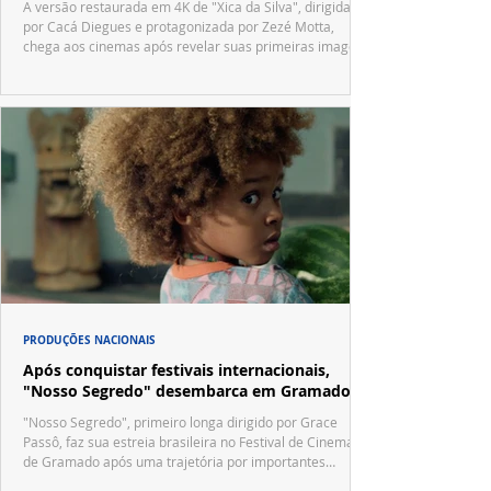
A versão restaurada em 4K de "Xica da Silva", dirigida
por Cacá Diegues e protagonizada por Zezé Motta,
chega aos cinemas após revelar suas primeiras imagens
no trailer oficial.
PRODUÇÕES NACIONAIS
Após conquistar festivais internacionais,
"Nosso Segredo" desembarca em Gramado
"Nosso Segredo", primeiro longa dirigido por Grace
Passô, faz sua estreia brasileira no Festival de Cinema
de Gramado após uma trajetória por importantes
festivais internacionais.