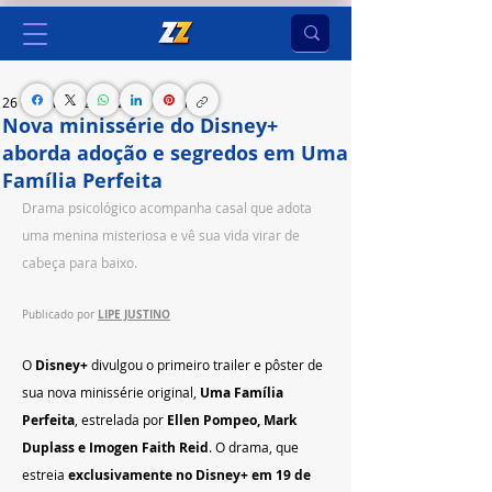
26 de fev. de 2025
2 min de leitura
Nova minissérie do Disney+
aborda adoção e segredos em Uma
Família Perfeita
Drama psicológico acompanha casal que adota 
uma menina misteriosa e vê sua vida virar de 
cabeça para baixo.
LIPE JUSTINO
Publicado por 
O 
Disney+
 divulgou o primeiro trailer e pôster de 
sua nova minissérie original, 
Uma Família 
Perfeita
, estrelada por 
Ellen Pompeo, Mark 
Duplass e Imogen Faith Reid
. O drama, que 
estreia 
exclusivamente no Disney+ em 19 de 