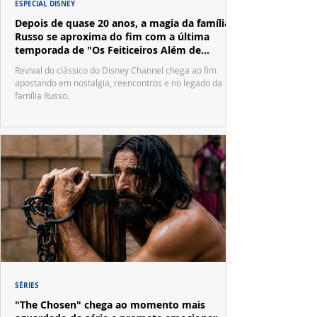
ESPECIAL DISNEY
Depois de quase 20 anos, a magia da família
Russo se aproxima do fim com a última
temporada de "Os Feiticeiros Além de
Waverly Place"
Revival do clássico do Disney Channel chega ao fim
apostando em nostalgia, reencontros e no legado da
família Russo.
SÉRIES
"The Chosen" chega ao momento mais