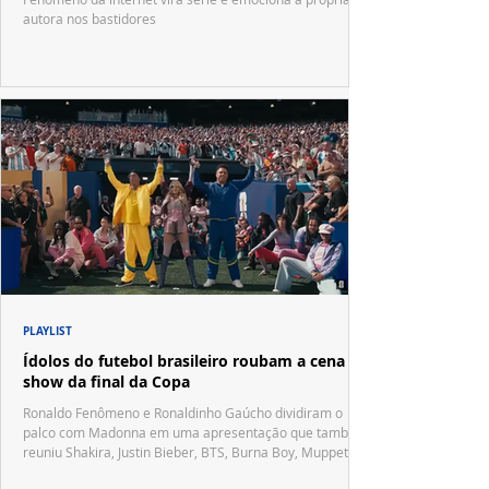
autora nos bastidores
PLAYLIST
Ídolos do futebol brasileiro roubam a cena no
show da final da Copa
Ronaldo Fenômeno e Ronaldinho Gaúcho dividiram o
palco com Madonna em uma apresentação que também
reuniu Shakira, Justin Bieber, BTS, Burna Boy, Muppets,
Vila Sésamo e uma emocionante homenagem a Pelé.