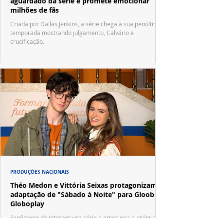
aguardado da série e promete emocionar
milhões de fãs
Criada por Dallas Jenkins, a série chega à sua penúltima
temporada mostrando julgamento, Calvário e
crucificação.
PRODUÇÕES NACIONAIS
Théo Medon e Vittória Seixas protagonizam
adaptação de "Sábado à Noite" para Gloob e
Globoplay
Fenômeno da internet vira série e emociona a própria