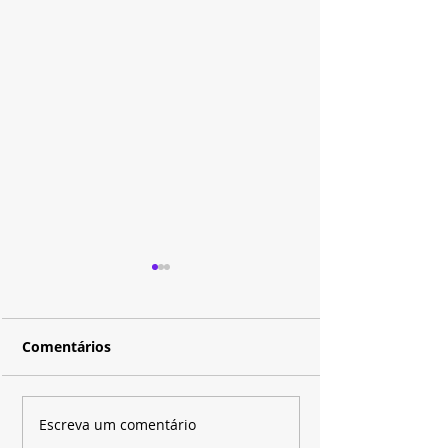
Comentários
"Xica da Silva" ganha
Após conquist
Escreva um comentário