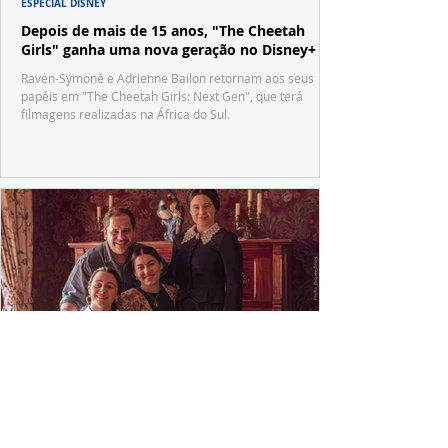
ESPECIAL DISNEY
Depois de mais de 15 anos, "The Cheetah
Girls" ganha uma nova geração no Disney+
Raven-Symoné e Adrienne Bailon retornam aos seus
papéis em "The Cheetah Girls: Next Gen", que terá
filmagens realizadas na África do Sul.
PRODUÇÕES NACIONAIS
Wagner de Assis leva aos cinemas a história
real que dividiu ciência e espiritualidade