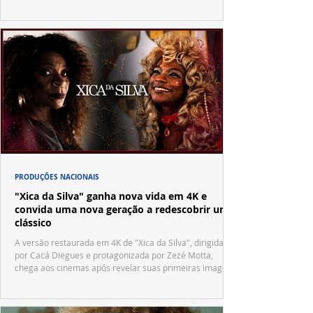
PRODUÇÕES NACIONAIS
"Xica da Silva" ganha nova vida em 4K e
convida uma nova geração a redescobrir um
clássico
A versão restaurada em 4K de "Xica da Silva", dirigida
por Cacá Diegues e protagonizada por Zezé Motta,
chega aos cinemas após revelar suas primeiras imagens
no trailer oficial.