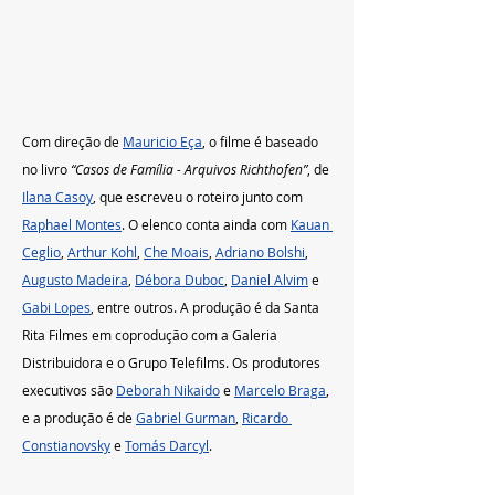
Com direção de 
Mauricio Eça
, o filme é baseado 
no livro 
“Casos de Família - Arquivos Richthofen”
, de 
Ilana Casoy
, que escreveu o roteiro junto com 
Raphael Montes
. O elenco conta ainda com 
Kauan 
Ceglio
, 
Arthur Kohl
, 
Che Moais
, 
Adriano Bolshi
, 
Augusto Madeira
, 
Débora Duboc
, 
Daniel Alvim
 e 
Gabi Lopes
, entre outros. A produção é da Santa 
Rita Filmes em coprodução com a Galeria 
Distribuidora e o Grupo Telefilms. Os produtores 
executivos são 
Deborah Nikaido
 e 
Marcelo Braga
, 
e a produção é de 
Gabriel Gurman
, 
Ricardo 
Constianovsky
 e 
Tomás Darcyl
.