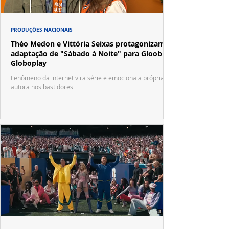
PRODUÇÕES NACIONAIS
Théo Medon e Vittória Seixas protagonizam
adaptação de "Sábado à Noite" para Gloob e
Globoplay
Fenômeno da internet vira série e emociona a própria
autora nos bastidores