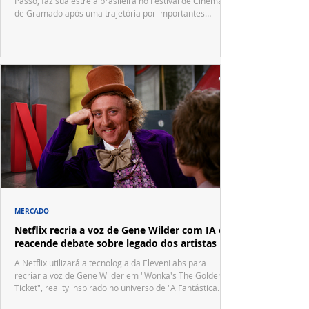
Passô, faz sua estreia brasileira no Festival de Cinema
de Gramado após uma trajetória por importantes
festivais internacionais.
MERCADO
Netflix recria a voz de Gene Wilder com IA e
reacende debate sobre legado dos artistas
A Netflix utilizará a tecnologia da ElevenLabs para
recriar a voz de Gene Wilder em "Wonka's The Golden
Ticket", reality inspirado no universo de "A Fantástica
Fábrica de Chocolate".