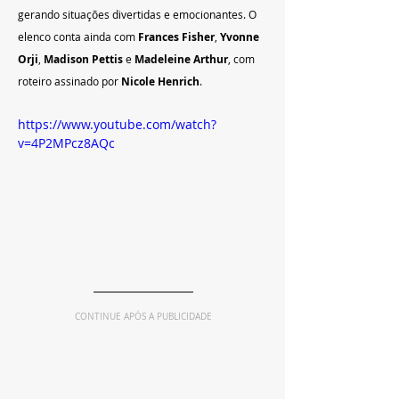
gerando situações divertidas e emocionantes. O 
elenco conta ainda com 
Frances Fisher
, 
Yvonne 
Orji
, 
Madison Pettis
 e 
Madeleine Arthur
, com 
roteiro assinado por 
Nicole Henrich
.
https://www.youtube.com/watch?
v=4P2MPcz8AQc
CONTINUE APÓS A PUBLICIDADE