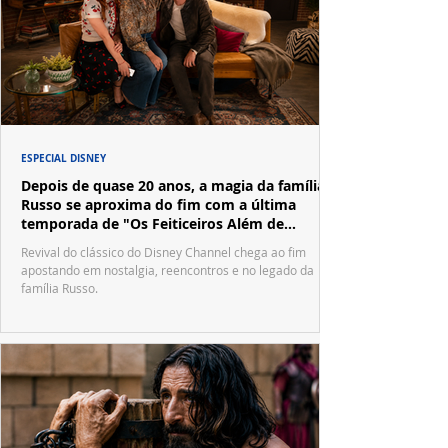
ESPECIAL DISNEY
Depois de quase 20 anos, a magia da família
Russo se aproxima do fim com a última
temporada de "Os Feiticeiros Além de
Waverly Place"
Revival do clássico do Disney Channel chega ao fim
apostando em nostalgia, reencontros e no legado da
família Russo.