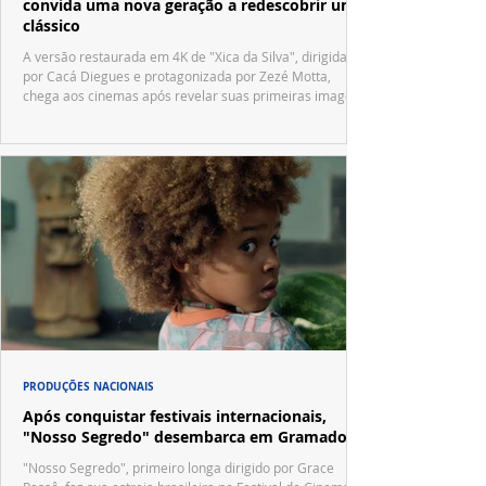
convida uma nova geração a redescobrir um
clássico
A versão restaurada em 4K de "Xica da Silva", dirigida
por Cacá Diegues e protagonizada por Zezé Motta,
chega aos cinemas após revelar suas primeiras imagens
no trailer oficial.
PRODUÇÕES NACIONAIS
Após conquistar festivais internacionais,
"Nosso Segredo" desembarca em Gramado
"Nosso Segredo", primeiro longa dirigido por Grace