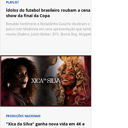
PLAYLIST
Ídolos do futebol brasileiro roubam a cena no
show da final da Copa
Ronaldo Fenômeno e Ronaldinho Gaúcho dividiram o
palco com Madonna em uma apresentação que também
reuniu Shakira, Justin Bieber, BTS, Burna Boy, Muppets,
Vila Sésamo e uma emocionante homenagem a Pelé.
PRODUÇÕES NACIONAIS
"Xica da Silva" ganha nova vida em 4K e