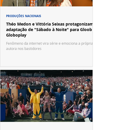
PRODUÇÕES NACIONAIS
Théo Medon e Vittória Seixas protagonizam
adaptação de "Sábado à Noite" para Gloob e
Globoplay
Fenômeno da internet vira série e emociona a própria
autora nos bastidores