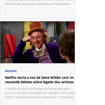
de Gramado após uma trajetória por importantes
festivais internacionais.
MERCADO
Netflix recria a voz de Gene Wilder com IA e
reacende debate sobre legado dos artistas
A Netflix utilizará a tecnologia da ElevenLabs para
recriar a voz de Gene Wilder em "Wonka's The Golden
Ticket", reality inspirado no universo de "A Fantástica
Fábrica de Chocolate".