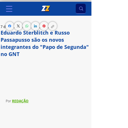
7 de abr. de 2024
2 min de leitura
Eduardo Sterblitch e Russo
Passapusso são os novos
integrantes do "Papo de Segunda"
no GNT
A nova temporada será exibida semanalmente, 
toda segunda-feira, ao vivo, a partir do dia 22 de 
abril, às 22h30, no GNT.
Por 
REDAÇÃO