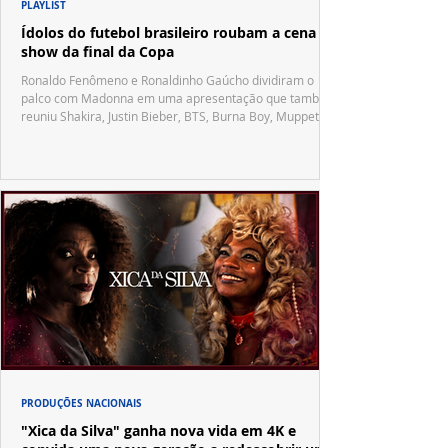
PLAYLIST
Ídolos do futebol brasileiro roubam a cena no
show da final da Copa
Ronaldo Fenômeno e Ronaldinho Gaúcho dividiram o
palco com Madonna em uma apresentação que também
reuniu Shakira, Justin Bieber, BTS, Burna Boy, Muppets,
Vila Sésamo e uma emocionante homenagem a Pelé.
PRODUÇÕES NACIONAIS
"Xica da Silva" ganha nova vida em 4K e