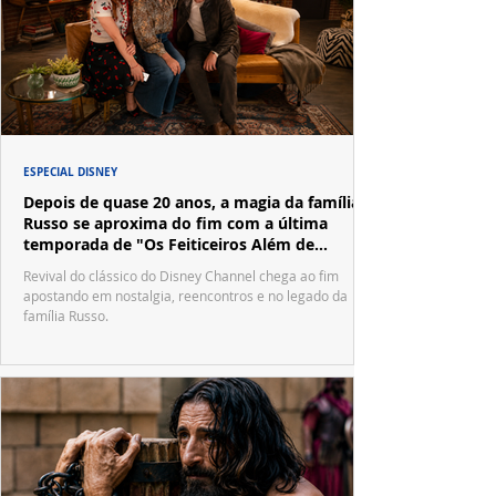
ESPECIAL DISNEY
Depois de quase 20 anos, a magia da família
Russo se aproxima do fim com a última
temporada de "Os Feiticeiros Além de
Waverly Place"
Revival do clássico do Disney Channel chega ao fim
apostando em nostalgia, reencontros e no legado da
família Russo.