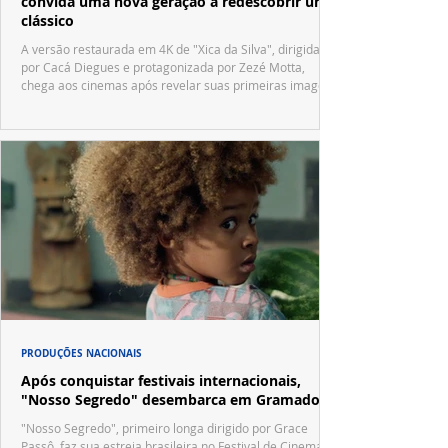
convida uma nova geração a redescobrir um
clássico
A versão restaurada em 4K de "Xica da Silva", dirigida
por Cacá Diegues e protagonizada por Zezé Motta,
chega aos cinemas após revelar suas primeiras imagens
no trailer oficial.
PRODUÇÕES NACIONAIS
Após conquistar festivais internacionais,
"Nosso Segredo" desembarca em Gramado
"Nosso Segredo", primeiro longa dirigido por Grace
Passô, faz sua estreia brasileira no Festival de Cinema