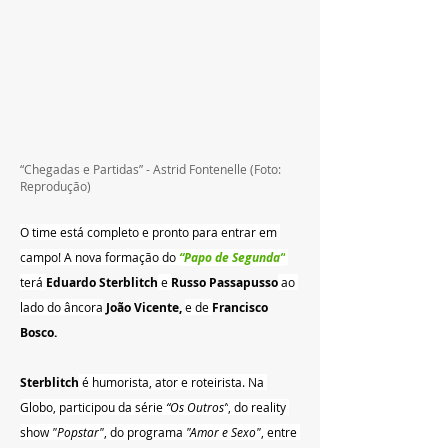
“Chegadas e Partidas” - Astrid Fontenelle 
(Foto: 
Reprodução)
O time está completo e pronto para entrar em 
campo! A nova formação do 
“Papo de Segunda”
terá 
Eduardo Sterblitch
 e 
Russo Passapusso
 ao 
lado do âncora
 João Vicente, 
e de 
Francisco 
Bosco. 
Sterblitch
 é humorista, ator e roteirista. Na 
Globo, participou da série
 “Os Outros”
, do reality 
show 
"Popstar"
, do programa 
"Amor e Sexo"
, entre 